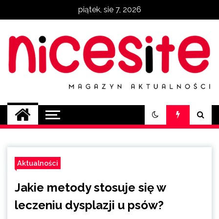
Skip
piątek, sie 7, 2026
to
content
NiceSite.com.pl
magazyn aktualności
Aktualności
Jakie metody stosuje się w
leczeniu dysplazji u psów?