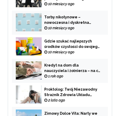
Twojego samochodu
10 miesięcy ago
Torby nikotynowe –
nowoczesna i dyskretna
alternatywa dla tradycyjnego
10 miesięcy ago
palenia
Gdzie szukać najlepszych
środków czystości do swojego
domu?
10 miesięcy ago
Kredyt na dom dla
nauczyciela i żołnierza – na co
zwrócić uwagę przy wyborze
1 rok ago
oferty?
Proktolog: Twój Niezawodny
Strażnik Zdrowia Układu
Pokarmowego
2 lata ago
Zimowy Dolce Vita: Narty we