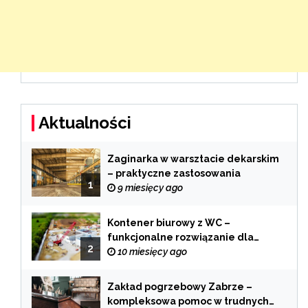
Aktualności
Zaginarka w warsztacie dekarskim
– praktyczne zastosowania
1
9 miesięcy ago
Kontener biurowy z WC –
funkcjonalne rozwiązanie dla
2
każdej branży
10 miesięcy ago
Zakład pogrzebowy Zabrze –
kompleksowa pomoc w trudnych