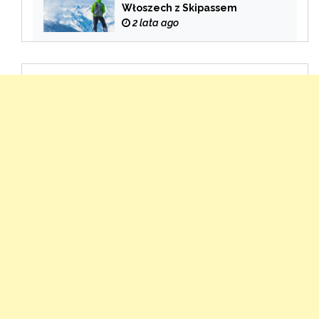
Włoszech z Skipassem
2 lata ago