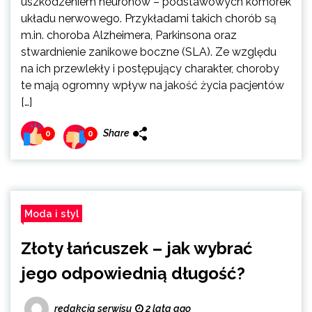
uszkodzeniem neuronów – podstawowych komórek
układu nerwowego. Przykładami takich chorób są
m.in. choroba Alzheimera, Parkinsona oraz
stwardnienie zanikowe boczne (SLA). Ze względu
na ich przewlekły i postępujący charakter, choroby
te mają ogromny wpływ na jakość życia pacjentów
[…]
Share
0
0
Moda i styl
Złoty łańcuszek – jak wybrać
jego odpowiednią długość?
redakcja serwisu
2 lata ago