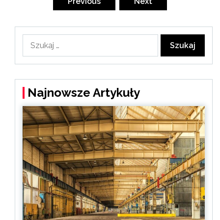
wpisów
Previous
Next
Szukaj:
Najnowsze Artykuły