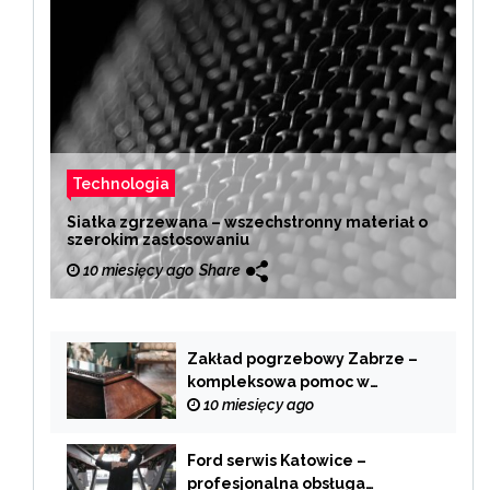
Technologia
Siatka zgrzewana – wszechstronny materiał o
szerokim zastosowaniu
10 miesięcy ago
Share
Zakład pogrzebowy Zabrze –
kompleksowa pomoc w
trudnych chwilach
10 miesięcy ago
Ford serwis Katowice –
profesjonalna obsługa