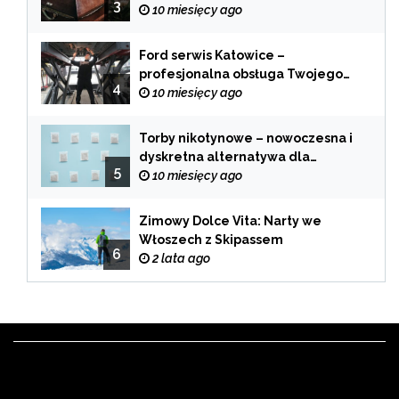
3
chwilach
10 miesięcy ago
Ford serwis Katowice –
profesjonalna obsługa Twojego
4
samochodu
10 miesięcy ago
Torby nikotynowe – nowoczesna i
dyskretna alternatywa dla
5
tradycyjnego palenia
10 miesięcy ago
Zimowy Dolce Vita: Narty we
Włoszech z Skipassem
6
2 lata ago