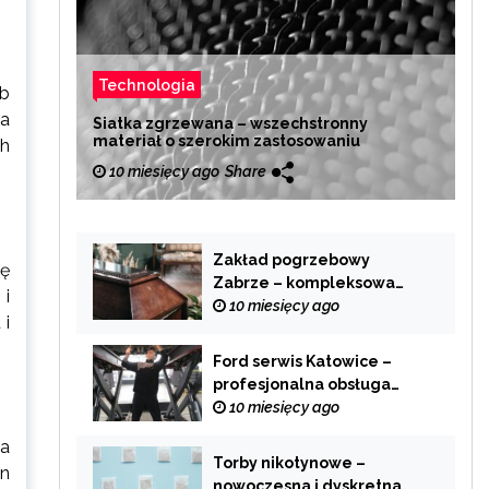
Technologia
ób
Na
Siatka zgrzewana – wszechstronny
materiał o szerokim zastosowaniu
ch
10 miesięcy ago
Share
Zakład pogrzebowy
tę
Zabrze – kompleksowa
 i
pomoc w trudnych
10 miesięcy ago
 i
chwilach
Ford serwis Katowice –
profesjonalna obsługa
Twojego samochodu
10 miesięcy ago
za
Torby nikotynowe –
an
nowoczesna i dyskretna