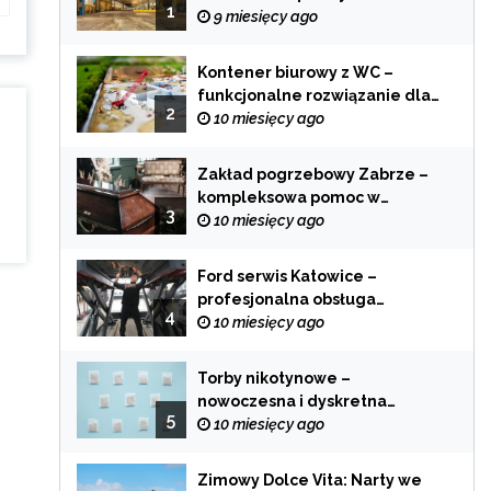
1
zastosowania
9 miesięcy ago
Kontener biurowy z WC –
funkcjonalne rozwiązanie dla
2
każdej branży
10 miesięcy ago
Zakład pogrzebowy Zabrze –
kompleksowa pomoc w
3
trudnych chwilach
10 miesięcy ago
Ford serwis Katowice –
profesjonalna obsługa
4
Twojego samochodu
10 miesięcy ago
Torby nikotynowe –
nowoczesna i dyskretna
5
alternatywa dla tradycyjnego
10 miesięcy ago
palenia
Zimowy Dolce Vita: Narty we