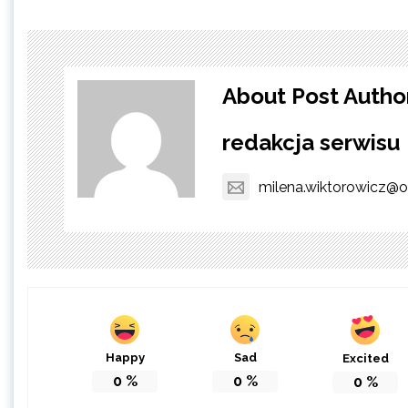
About Post Autho
redakcja serwisu
milena.wiktorowicz@o
Happy
Sad
Excited
0
%
0
%
0
%