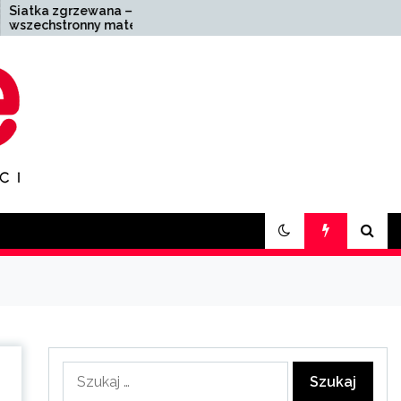
a –
Zakład pogrzebowy
ateriał
Zabrze – kompleksowa
pomoc w trudnych
chwilach
Szukaj: