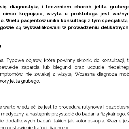
 się diagnostyką i leczeniem chorób jelita grubego
 nieco krępująco, wizyta u proktologa jest ważny
Wielu pacjentów unika konsultacji z tym specjalistą
gowie są wykwalifikowani w prowadzeniu delikatnych 
?
na. Typowe objawy, które powinny skłonić do konsultacji, 
zewlekłe zaparcia lub biegunki oraz uczucie niepełne
 symptomów, nie zwlekaj z wizytą. Wczesna diagnoza mo
ry jelita grubego.
e warto wiedzieć, że jest to procedura rutynowa i bezbolesn
medyczny, a następnie przystąpić do badania fizykalnego.
 dodatkowych badań, takich jak kolonoskopia. Ważne jes
u postawienie trafnej diagnozy.