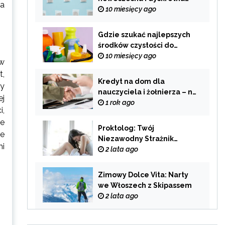
na
alternatywa dla
10 miesięcy ago
tradycyjnego palenia
Gdzie szukać najlepszych
środków czystości do
swojego domu?
10 miesięcy ago
 w
t,
Kredyt na dom dla
ry
nauczyciela i żołnierza – na
ej
co zwrócić uwagę przy
1 rok ago
i,
wyborze oferty?
ne
Proktolog: Twój
ne
Niezawodny Strażnik
mi
Zdrowia Układu
2 lata ago
Pokarmowego
Zimowy Dolce Vita: Narty
we Włoszech z Skipassem
2 lata ago