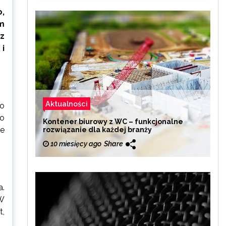
,
m
 z
i
Aktualności
to
go
Kontener biurowy z WC – funkcjonalne
że
rozwiązanie dla każdej branży
10 miesięcy ago
Share
a.
 W
t,