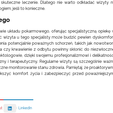
kuteczne leczenie. Dlatego nie warto odkładać wizyty 
ogiem, jeśli to konieczne.
ego
wie układu pokarmowego, oferując specjalistyczną opiekę
hoć wizyta u tego specjalisty może budzić pewien dyskomfor
enia potencjalnie poważnych schorzeń, takich jak nowotwo
cha czy krwawienie z odbytu powinny skłonić do niezwłoczn
roktologowie, dzięki swojemu profesjonalizmowi i delikatnośc
zny i terapeutyczny. Regularne wizyty są szczególnie waż
tyczne monitorowanie stanu zdrowia. Pamiętaj, że proaktoryw
szyć komfort życia i zabezpieczyć przed poważniejszy
st
LinkedIn