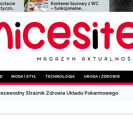
Kontener biurowy z WC
Siatka zgrzewan
– funkcjonalne
wszechstronny m
rozwiązanie dla każdej
o szerokim
branży
zastosowaniu
D
MODA I STYL
TECHNOLOGIA
URODA I ZDROWIE
Niezawodny Strażnik Zdrowia Układu Pokarmowego