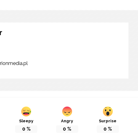
r
rionmedia.pl
Sleepy
Angry
Surprise
0
%
0
%
0
%