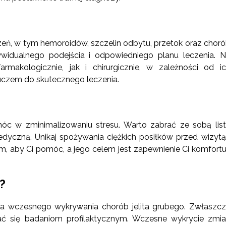
zeń, w tym hemoroidów, szczelin odbytu, przetok oraz chor
widualnego podejścia i odpowiedniego planu leczenia. 
akologicznie, jak i chirurgicznie, w zależności od i
uczem do skutecznego leczenia.
c w zminimalizowaniu stresu. Warto zabrać ze sobą lis
yczną. Unikaj spożywania ciężkich posiłków przed wizytą
tam, aby Ci pomóc, a jego celem jest zapewnienie Ci komfortu
?
a wczesnego wykrywania chorób jelita grubego. Zwłaszc
ać się badaniom profilaktycznym. Wczesne wykrycie zmi