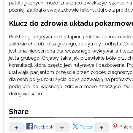
patologicznych może znacząco zwiększyć szanse na s
później. Zadbaj o swoje zdrowie i skonsultuj się z proktol
Klucz do zdrowia układu pokarmow
Proktolog odgrywa niezastąpioną rolę w dbaniu o zdro
zakresie chorób jelita grubego, odbytnicy i odbytu. C
jest ona nieoceniona dla wczesnego wykrywania i lecz
jelita grubego. Objawy takie jak przewlekłe bóle brzu
konsultacji, która często jest rutynowa i bezbolesna. P
ułatwiają pacjentom przejście przez proces diagnostyc
dla osób po 50. roku życia, gdyż pozwalają na profilak
podejście do własnego zdrowia może znacząco zwięk
dolegliwościami.
Share
Facebook
Twitter
Pintere