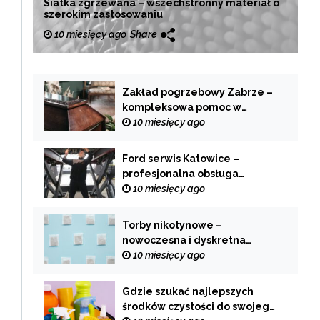
Siatka zgrzewana – wszechstronny materiał o
szerokim zastosowaniu
10 miesięcy ago
Share
Zakład pogrzebowy Zabrze –
kompleksowa pomoc w
trudnych chwilach
10 miesięcy ago
Ford serwis Katowice –
profesjonalna obsługa
Twojego samochodu
10 miesięcy ago
Torby nikotynowe –
nowoczesna i dyskretna
alternatywa dla tradycyjnego
10 miesięcy ago
palenia
Gdzie szukać najlepszych
środków czystości do swojego