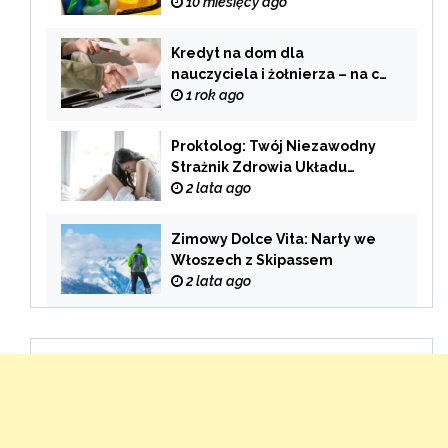
domu?
10 miesięcy ago
Kredyt na dom dla
nauczyciela i żołnierza – na co
zwrócić uwagę przy wyborze
1 rok ago
oferty?
Proktolog: Twój Niezawodny
Strażnik Zdrowia Układu
Pokarmowego
2 lata ago
Zimowy Dolce Vita: Narty we
Włoszech z Skipassem
2 lata ago