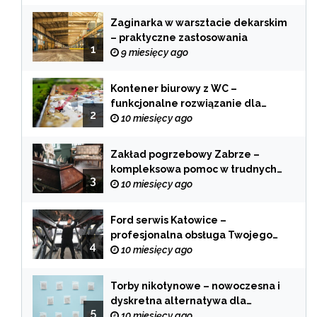
Zaginarka w warsztacie dekarskim
– praktyczne zastosowania
1
9 miesięcy ago
Kontener biurowy z WC –
funkcjonalne rozwiązanie dla
2
każdej branży
10 miesięcy ago
Zakład pogrzebowy Zabrze –
kompleksowa pomoc w trudnych
3
chwilach
10 miesięcy ago
Ford serwis Katowice –
profesjonalna obsługa Twojego
4
samochodu
10 miesięcy ago
Torby nikotynowe – nowoczesna i
dyskretna alternatywa dla
5
tradycyjnego palenia
10 miesięcy ago