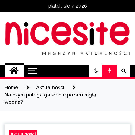
Skip
piątek, sie 7, 2026
to
content
NiceSite.com.pl
magazyn aktualności
Home
Aktualności
Na czym polega gaszenie pożaru mgłą
wodną?
Aktualności