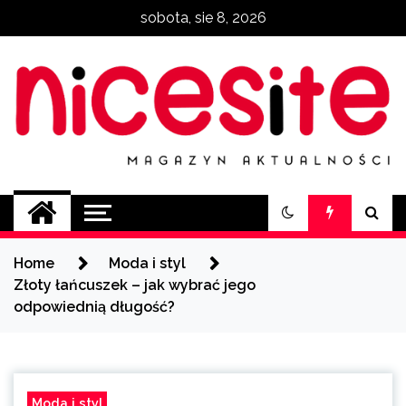
Skip
sobota, sie 8, 2026
to
content
NiceSite.com.pl
magazyn aktualności
Home
Moda i styl
Złoty łańcuszek – jak wybrać jego
odpowiednią długość?
Moda i styl