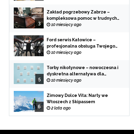
Zakład pogrzebowy Zabrze –
kompleksowa pomoc w trudnych
3
chwilach
10 miesięcy ago
Ford serwis Katowice –
profesjonalna obsługa Twojego
4
samochodu
10 miesięcy ago
Torby nikotynowe – nowoczesna i
dyskretna alternatywa dla
5
tradycyjnego palenia
10 miesięcy ago
Zimowy Dolce Vita: Narty we
Włoszech z Skipassem
6
2 lata ago