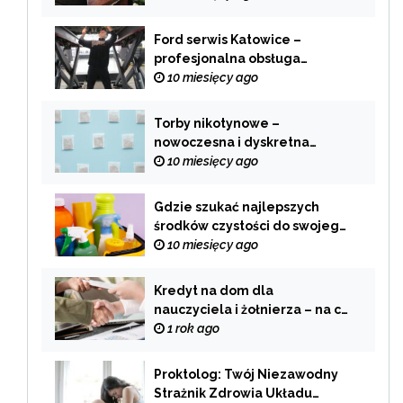
Ford serwis Katowice –
profesjonalna obsługa
Twojego samochodu
10 miesięcy ago
Torby nikotynowe –
nowoczesna i dyskretna
alternatywa dla tradycyjnego
10 miesięcy ago
palenia
Gdzie szukać najlepszych
środków czystości do swojego
domu?
10 miesięcy ago
Kredyt na dom dla
nauczyciela i żołnierza – na co
zwrócić uwagę przy wyborze
1 rok ago
oferty?
Proktolog: Twój Niezawodny
Strażnik Zdrowia Układu