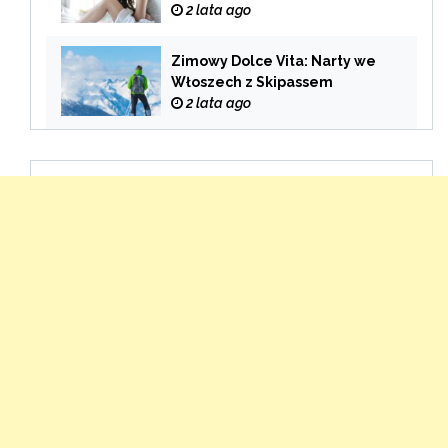
Pokarmowego
2 lata ago
Zimowy Dolce Vita: Narty we
Włoszech z Skipassem
2 lata ago