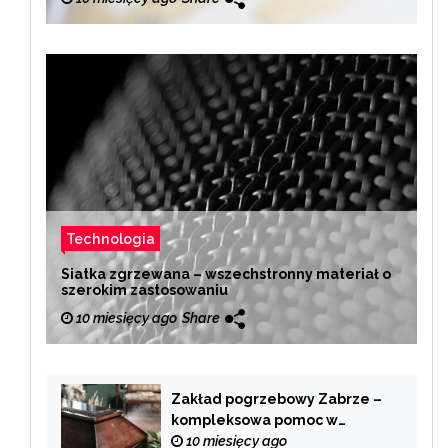
Technologia
Siatka zgrzewana – wszechstronny materiał o
szerokim zastosowaniu
10 miesięcy ago
Share
Zakład pogrzebowy Zabrze –
kompleksowa pomoc w
trudnych chwilach
10 miesięcy ago