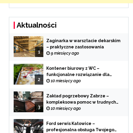
Aktualności
Zaginarka w warsztacie dekarskim
– praktyczne zastosowania
1
9 miesięcy ago
Kontener biurowy z WC –
funkcjonalne rozwiązanie dla
2
każdej branży
10 miesięcy ago
Zakład pogrzebowy Zabrze –
kompleksowa pomoc w trudnych
3
chwilach
10 miesięcy ago
Ford serwis Katowice –
profesjonalna obsługa Twojego