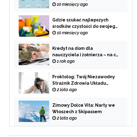
alternatywa dla tradycyjnego
10 miesięcy ago
palenia
Gdzie szukać najlepszych
środków czystości do swojego
domu?
10 miesięcy ago
Kredyt na dom dla
nauczyciela i żołnierza – na co
zwrócić uwagę przy wyborze
1 rok ago
oferty?
Proktolog: Twój Niezawodny
Strażnik Zdrowia Układu
Pokarmowego
2 lata ago
Zimowy Dolce Vita: Narty we
Włoszech z Skipassem
2 lata ago