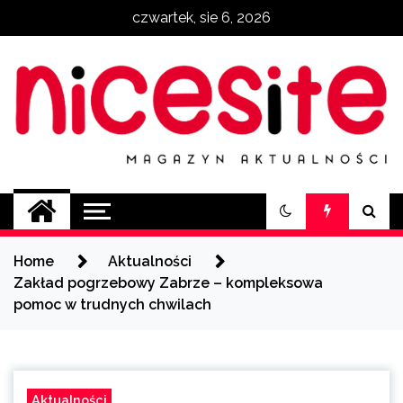
Skip
czwartek, sie 6, 2026
to
content
NiceSite.com.pl
magazyn aktualności
Home
Aktualności
Zakład pogrzebowy Zabrze – kompleksowa
pomoc w trudnych chwilach
Aktualności