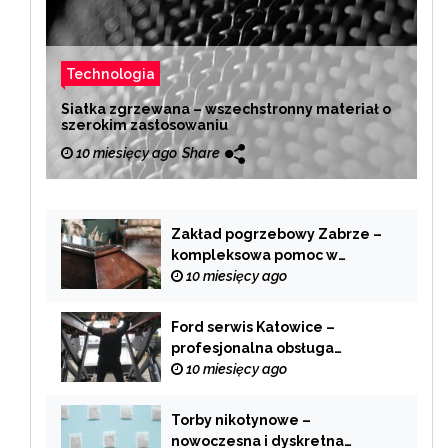
Technologia
Siatka zgrzewana – wszechstronny materiał o
szerokim zastosowaniu
10 miesięcy ago
Share
Zakład pogrzebowy Zabrze –
kompleksowa pomoc w
trudnych chwilach
10 miesięcy ago
Ford serwis Katowice –
profesjonalna obsługa
Twojego samochodu
10 miesięcy ago
Torby nikotynowe –
nowoczesna i dyskretna