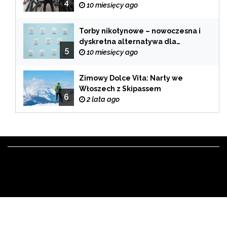
4
samochodu
10 miesięcy ago
Torby nikotynowe – nowoczesna i
dyskretna alternatywa dla
5
tradycyjnego palenia
10 miesięcy ago
Zimowy Dolce Vita: Narty we
Włoszech z Skipassem
6
2 lata ago