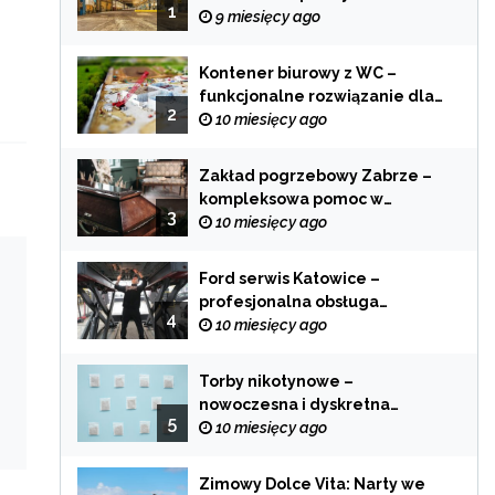
1
zastosowania
9 miesięcy ago
Kontener biurowy z WC –
funkcjonalne rozwiązanie dla
2
każdej branży
10 miesięcy ago
Zakład pogrzebowy Zabrze –
kompleksowa pomoc w
3
trudnych chwilach
10 miesięcy ago
Ford serwis Katowice –
profesjonalna obsługa
4
Twojego samochodu
10 miesięcy ago
Torby nikotynowe –
nowoczesna i dyskretna
5
alternatywa dla tradycyjnego
10 miesięcy ago
palenia
Zimowy Dolce Vita: Narty we