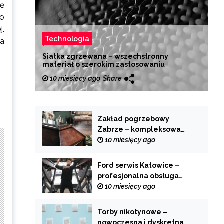
ię
wo
j.
Technologia
ka
Siatka zgrzewana – wszechstronny
materiał o szerokim zastosowaniu
10 miesięcy ago
Share
Zakład pogrzebowy
Zabrze – kompleksowa
pomoc w trudnych
10 miesięcy ago
chwilach
Ford serwis Katowice –
profesjonalna obsługa
Twojego samochodu
10 miesięcy ago
Torby nikotynowe –
nowoczesna i dyskretna