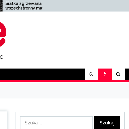
a –
Zakład pogrzebowy
teriał
Zabrze – kompleksowa
sowaniu
pomoc w trudnych
chwilach
Szukaj: