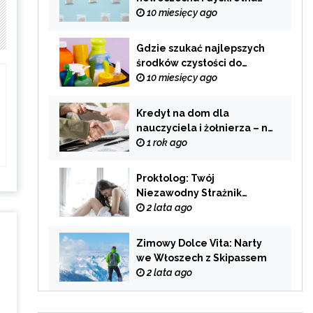
alternatywa dla
10 miesięcy ago
tradycyjnego palenia
Gdzie szukać najlepszych
środków czystości do
swojego domu?
10 miesięcy ago
Kredyt na dom dla
nauczyciela i żołnierza – na
co zwrócić uwagę przy
1 rok ago
wyborze oferty?
Proktolog: Twój
Niezawodny Strażnik
Zdrowia Układu
2 lata ago
Pokarmowego
Zimowy Dolce Vita: Narty
we Włoszech z Skipassem
2 lata ago