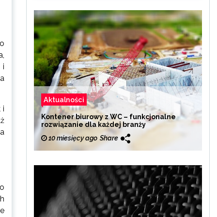
 o
a,
 i
la
Aktualności
 i
Kontener biurowy z WC – funkcjonalne
aż
rozwiązanie dla każdej branży
ia
10 miesięcy ago
Share
to
ch
ne