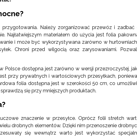
omocne?
 przygotowania. Należy zorganizować przewóz i zadbać
. Najłatwiejszym materiałem do użycia jest folia pakown
sowanie i może być wykorzystywana zarówno w hurtowniach
yłek. Chroni przed wilgocią oraz zarysowaniami. Pozwa
Polsce dostępna jest zarówno w wersji przezroczystej, jak
est przy prywatnych i wartościowych przesyłkach, poniew
rdowa folia dostępna jest w szerokości 50 cm, co umożliw
 sprawdzą się przy mniejszych produktach.
a?
czowe znaczenie w przesyłce. Oprócz folii stretch war
wielu drobnych elementów. Dzięki nim przenoszenie drobny
rzesuwały się wewnątrz warto jest wykorzystać specjal