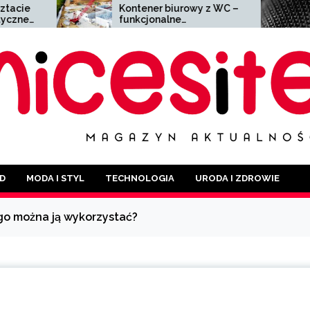
Kontener biurowy z WC –
Siatka zgrzewan
funkcjonalne
wszechstronny ma
rozwiązanie dla każdej
o szerokim zasto
branży
D
MODA I STYL
TECHNOLOGIA
URODA I ZDROWIE
ego można ją wykorzystać?