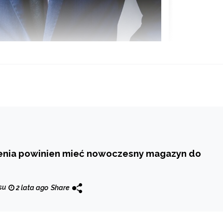
enia powinien mieć nowoczesny magazyn do
su
2 lata ago
Share