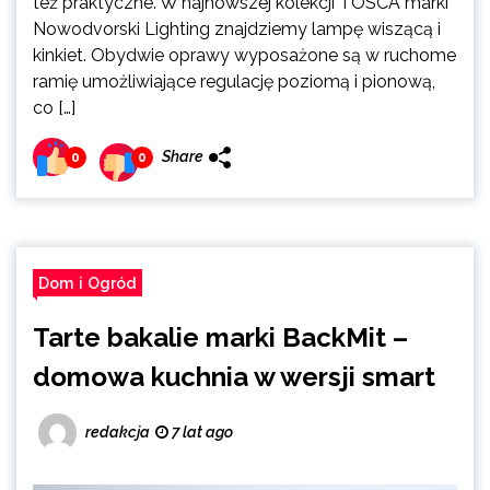
też praktyczne. W najnowszej kolekcji TOSCA marki
Nowodvorski Lighting znajdziemy lampę wiszącą i
kinkiet. Obydwie oprawy wyposażone są w ruchome
ramię umożliwiające regulację poziomą i pionową,
co […]
Share
0
0
Dom i Ogród
Tarte bakalie marki BackMit –
domowa kuchnia w wersji smart
redakcja
7 lat ago