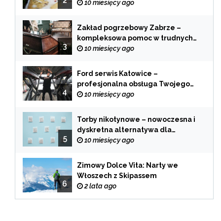
2
każdej branży
10 miesięcy ago
Zakład pogrzebowy Zabrze –
kompleksowa pomoc w trudnych
3
chwilach
10 miesięcy ago
Ford serwis Katowice –
profesjonalna obsługa Twojego
4
samochodu
10 miesięcy ago
Torby nikotynowe – nowoczesna i
dyskretna alternatywa dla
5
tradycyjnego palenia
10 miesięcy ago
Zimowy Dolce Vita: Narty we
Włoszech z Skipassem
6
2 lata ago