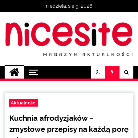
Skip
niedziela, sie 9, 2026
to
content
NiceSite.com.pl
magazyn aktualności
Aktualności
Kuchnia afrodyzjaków –
zmysłowe przepisy na każdą porę