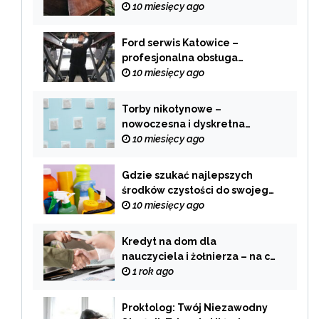
trudnych chwilach
10 miesięcy ago
Ford serwis Katowice –
profesjonalna obsługa
Twojego samochodu
10 miesięcy ago
Torby nikotynowe –
nowoczesna i dyskretna
alternatywa dla tradycyjnego
10 miesięcy ago
palenia
Gdzie szukać najlepszych
środków czystości do swojego
domu?
10 miesięcy ago
Kredyt na dom dla
nauczyciela i żołnierza – na co
zwrócić uwagę przy wyborze
1 rok ago
oferty?
Proktolog: Twój Niezawodny