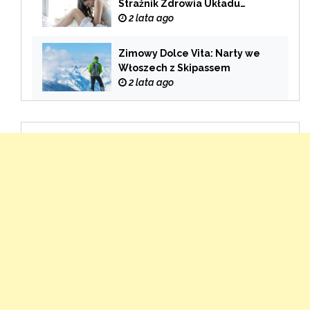
Strażnik Zdrowia Układu
Pokarmowego
2 lata ago
Zimowy Dolce Vita: Narty we
Włoszech z Skipassem
2 lata ago