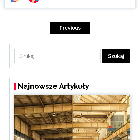
Stronicowanie
wpisów
Previous
Szukaj:
Najnowsze Artykuły