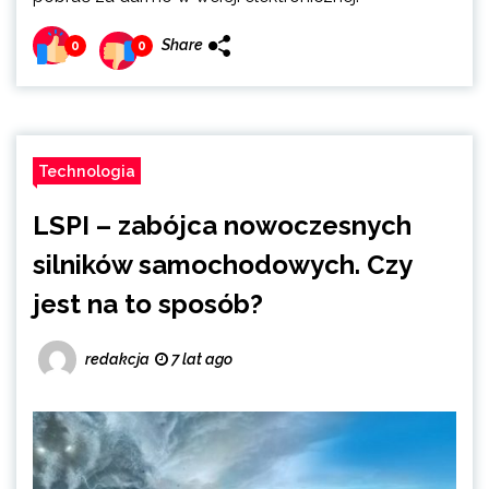
Share
0
0
Technologia
LSPI – zabójca nowoczesnych
silników samochodowych. Czy
jest na to sposób?
redakcja
7 lat ago