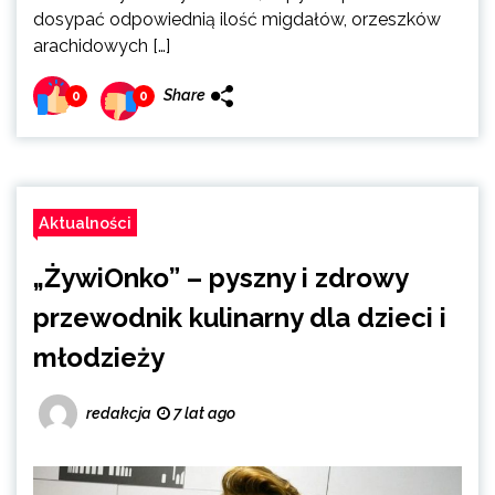
dosypać odpowiednią ilość migdałów, orzeszków
arachidowych […]
Share
0
0
Aktualności
„ŻywiOnko” – pyszny i zdrowy
przewodnik kulinarny dla dzieci i
młodzieży
redakcja
7 lat ago