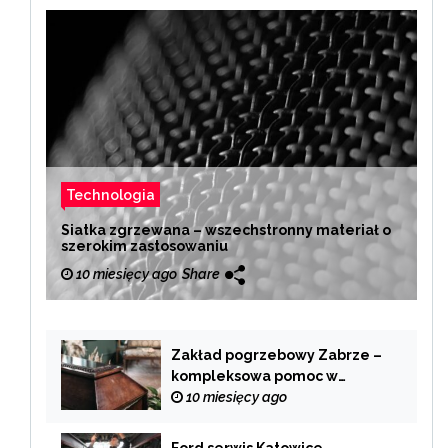
Technologia
Siatka zgrzewana – wszechstronny materiał o
szerokim zastosowaniu
10 miesięcy ago
Share
Zakład pogrzebowy Zabrze –
kompleksowa pomoc w
trudnych chwilach
10 miesięcy ago