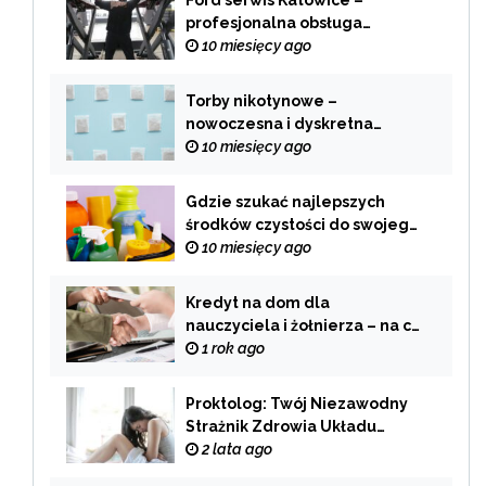
Ford serwis Katowice –
profesjonalna obsługa
Twojego samochodu
10 miesięcy ago
Torby nikotynowe –
nowoczesna i dyskretna
alternatywa dla tradycyjnego
10 miesięcy ago
palenia
Gdzie szukać najlepszych
środków czystości do swojego
domu?
10 miesięcy ago
Kredyt na dom dla
nauczyciela i żołnierza – na co
zwrócić uwagę przy wyborze
1 rok ago
oferty?
Proktolog: Twój Niezawodny
Strażnik Zdrowia Układu
Pokarmowego
2 lata ago