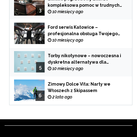
kompleksowa pomoc w trudnych
3
chwilach
10 miesięcy ago
Ford serwis Katowice –
profesjonalna obsługa Twojego
4
samochodu
10 miesięcy ago
Torby nikotynowe – nowoczesna i
dyskretna alternatywa dla
5
tradycyjnego palenia
10 miesięcy ago
Zimowy Dolce Vita: Narty we
Włoszech z Skipassem
6
2 lata ago