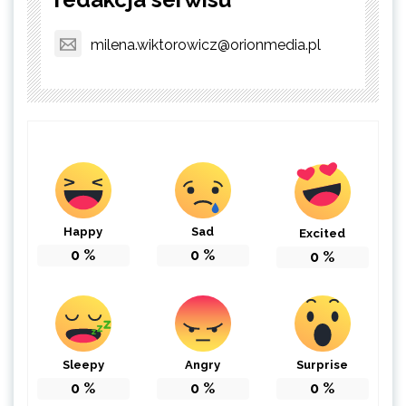
milena.wiktorowicz@orionmedia.pl
Happy
Sad
Excited
0
%
0
%
0
%
Sleepy
Angry
Surprise
0
%
0
%
0
%