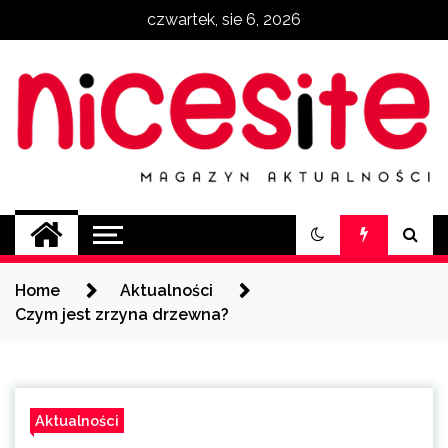
Skip
czwartek, sie 6, 2026
to
content
NiceSite.com.pl
magazyn aktualności
Home
Aktualności
Czym jest zrzyna drzewna?
Aktualności