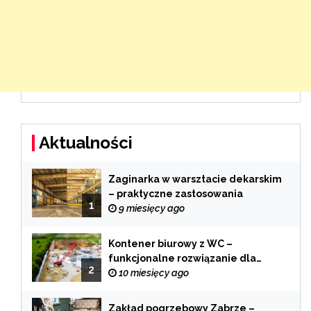
Aktualności
Zaginarka w warsztacie dekarskim
– praktyczne zastosowania
1
9 miesięcy ago
Kontener biurowy z WC –
funkcjonalne rozwiązanie dla
2
każdej branży
10 miesięcy ago
Zakład pogrzebowy Zabrze –