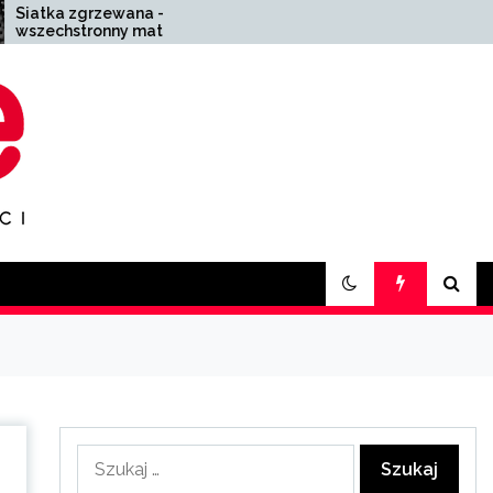
ana –
Zakład pogrzebowy
 materiał o
Zabrze – kompleksowa
osowaniu
pomoc w trudnych
chwilach
Szukaj: