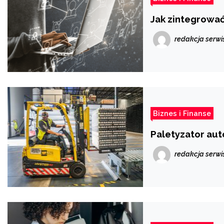
Jak zintegrować
redakcja serwi
Biznes i Finanse
Paletyzator aut
redakcja serwi