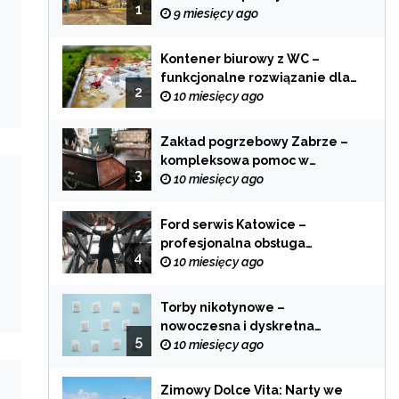
1
zastosowania
9 miesięcy ago
Kontener biurowy z WC –
funkcjonalne rozwiązanie dla
2
każdej branży
10 miesięcy ago
Zakład pogrzebowy Zabrze –
kompleksowa pomoc w
3
trudnych chwilach
10 miesięcy ago
Ford serwis Katowice –
profesjonalna obsługa
4
Twojego samochodu
10 miesięcy ago
Torby nikotynowe –
nowoczesna i dyskretna
5
alternatywa dla tradycyjnego
10 miesięcy ago
palenia
Zimowy Dolce Vita: Narty we