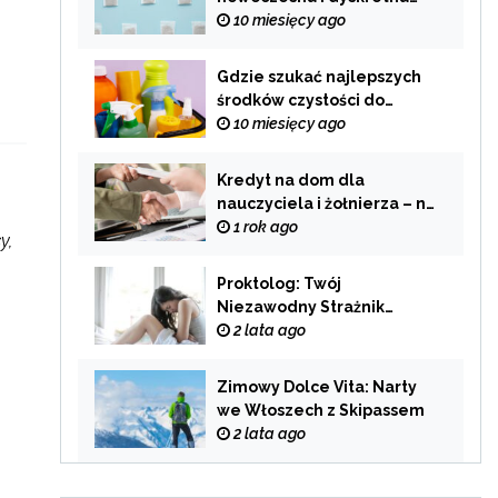
alternatywa dla
10 miesięcy ago
tradycyjnego palenia
Gdzie szukać najlepszych
środków czystości do
swojego domu?
10 miesięcy ago
Kredyt na dom dla
nauczyciela i żołnierza – na
co zwrócić uwagę przy
1 rok ago
y,
wyborze oferty?
Proktolog: Twój
Niezawodny Strażnik
Zdrowia Układu
2 lata ago
Pokarmowego
Zimowy Dolce Vita: Narty
we Włoszech z Skipassem
2 lata ago