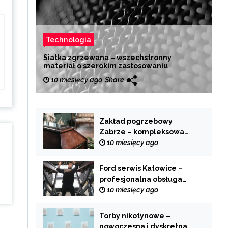
Technologia
Siatka zgrzewana – wszechstronny
materiał o szerokim zastosowaniu
10 miesięcy ago
Share
Zakład pogrzebowy
Zabrze – kompleksowa
pomoc w trudnych
10 miesięcy ago
chwilach
Ford serwis Katowice –
profesjonalna obsługa
Twojego samochodu
10 miesięcy ago
Torby nikotynowe –
nowoczesna i dyskretna