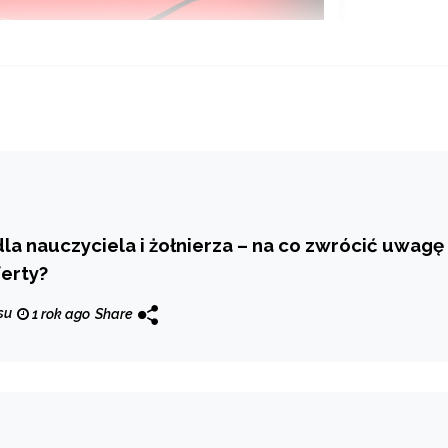
la nauczyciela i żołnierza – na co zwrócić uwagę
erty?
su
1 rok ago
Share