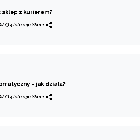
 sklep z kurierem?
su
4 lata ago
Share
omatyczny – jak działa?
su
4 lata ago
Share