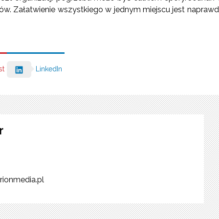
dów. Załatwienie wszystkiego w jednym miejscu jest napraw
st
LinkedIn
r
rionmedia.pl