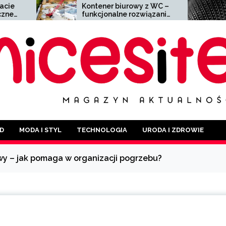
Kontener biurowy z WC –
Siatka zgrzew
funkcjonalne rozwiązanie
wszechstronny
dla każdej branży
szerokim zast
D
MODA I STYL
TECHNOLOGIA
URODA I ZDROWIE
y – jak pomaga w organizacji pogrzebu?