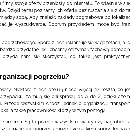
irmy, swoje oferty przeniosły do internetu. To właśnie w sie
w. Dzięki temu poznamy ich ofertę bez ruszania się z dom
ędzy sobą. Aby znaleźć zakłady pogrzebowe po lokalizac
podać je wyszukiwarce. Dobrym przykładem może być fra
u pogrzebowego. Sporo z nich reklamuje się w gazetach, a i
o bardzo przydatne, jeśli chcemy otrzymać fachową pomoc 
g przyda nam się skorzystać, co także jest praktyczn
ganizacji pogrzebu?
ny. Niektóre z nich oferują nieco więcej niż reszta, co je
przypadku, zajmują się oni sprawą od A do Z, dzięki cze
i. Przede wszystkim chodzi jednak o organizację transpor
robka, a także pracowników, którzy w tym pomogą.
ć samemu. Są to przede wszystkim kwiaty czy nagrobek, 
oszt organizacji pogrzebu może być całkiem spory. Jednak