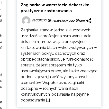
ci
Zaginarka w warsztacie dekarskim –
u,
praktyczne zastosowania
ji
za
redakcja
9 miesięcy ago
Share
Zaginarka stanowi jedno z kluczowych
ch
urządzeń w profesjonalnym warsztacie
na
dekarskim, umożliwiając precyzyjne
ym
kształtowanie blach wykorzystywanych w
systemach pokryć dachowych oraz
obróbek blacharskich. Jej funkcjonalność
sprawia, że jest sprzętem nie tylko
usprawniającym pracę, ale także znacząco
st
podnoszącym jakość wykonywanych
mu
elementów. Współczesne zaginarki,
tu
dostępne w różnych wariantach
konstrukcyjnych, pozwalają na płynne
dopasowanie […]
za
 w