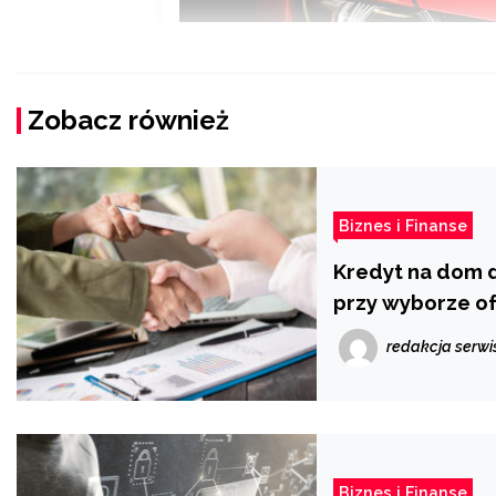
Zobacz również
Biznes i Finanse
Kredyt na dom d
przy wyborze of
redakcja serwi
Biznes i Finanse