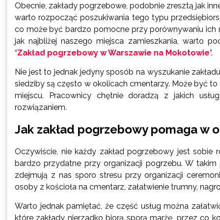
Obecnie, zakłady pogrzebowe, podobnie zresztą jak inne f
warto rozpocząć poszukiwania tego typu przedsiębiorst
co może być bardzo pomocne przy porównywaniu ich mi
jak najbliżej naszego miejsca zamieszkania, warto 
“
Zakład pogrzebowy w Warszawie na Mokotowie
”.
Nie jest to jednak jedyny sposób na wyszukanie zakład
siedziby są często w okolicach cmentarzy. Może być t
miejscu. Pracownicy chętnie doradzą z jakich usłu
rozwiązaniem.
Jak zakład pogrzebowy pomaga w or
Oczywiście, nie każdy zakład pogrzebowy jest sobie rów
bardzo przydatne przy organizacji pogrzebu. W takim 
zdejmują z nas sporo stresu przy organizacji ceremoni
osoby z kościoła na cmentarz, załatwienie trumny, nag
Warto jednak pamiętać, że część usług można załatwi
które zakłady nierzadko biorą sporą marżę, przez co k