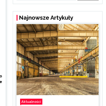
Najnowsze Artykuły
o
e
Aktualności