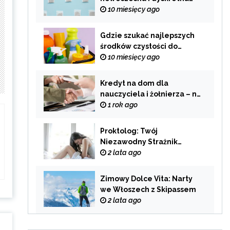
alternatywa dla
10 miesięcy ago
tradycyjnego palenia
Gdzie szukać najlepszych
środków czystości do
swojego domu?
10 miesięcy ago
Kredyt na dom dla
nauczyciela i żołnierza – na
co zwrócić uwagę przy
1 rok ago
wyborze oferty?
Proktolog: Twój
Niezawodny Strażnik
Zdrowia Układu
2 lata ago
Pokarmowego
Zimowy Dolce Vita: Narty
we Włoszech z Skipassem
2 lata ago