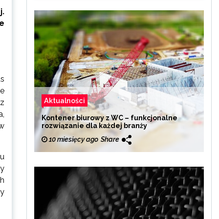
.
ie
as
ne
Aktualności
az
a,
Kontener biurowy z WC – funkcjonalne
ów
rozwiązanie dla każdej branży
10 miesięcy ago
Share
ku
ty
ch
y