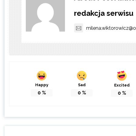
redakcja serwisu
milena.wiktorowicz@o
Happy
Sad
Excited
0
%
0
%
0
%