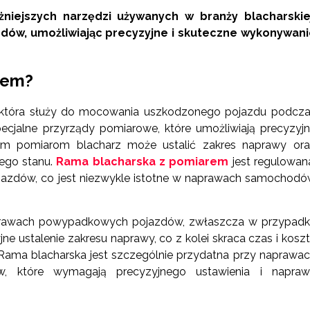
iejszych narzędzi używanych w branży blacharskiej
azdów, umożliwiając precyzyjne i skuteczne wykonywan
rem?
, która służy do mocowania uszkodzonego pojazdu podcz
ecjalne przyrządy pomiarowe, które umożliwiają precyzyj
 tym pomiarom blacharz może ustalić zakres naprawy or
ego stanu.
Rama blacharska z pomiarem
jest regulowan
ojazdów, co jest niezwykle istotne w naprawach samochod
aprawach powypadkowych pojazdów, zwłaszcza w przypad
ne ustalenie zakresu naprawy, co z kolei skraca czas i kosz
 Rama blacharska jest szczególnie przydatna przy naprawa
w, które wymagają precyzyjnego ustawienia i napraw