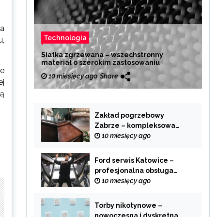
la
Technologia
u,
Siatka zgrzewana – wszechstronny
materiał o szerokim zastosowaniu
ne
10 miesięcy ago
Share
ej
cą
Zakład pogrzebowy
Zabrze – kompleksowa
pomoc w trudnych
10 miesięcy ago
chwilach
Ford serwis Katowice –
profesjonalna obsługa
Twojego samochodu
10 miesięcy ago
Torby nikotynowe –
nowoczesna i dyskretna