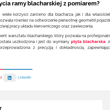
życia ramy blacharskiej z pomiarem?
iele korzyści zarówno dla blacharza, jak i dla właścicie
wala również na odtworzenie pierwotnej geometrii pojazd
ciwej pracy układu kierowniczego oraz zawieszenia.
nt warsztatu blacharskiego, który pozwala na profesjonal
ostała uszkodzona i jest do wymiany
płyta blacharska
. J
rzeprowadzona z precyzją i dokładnością, zapewniają
st
LinkedIn
r