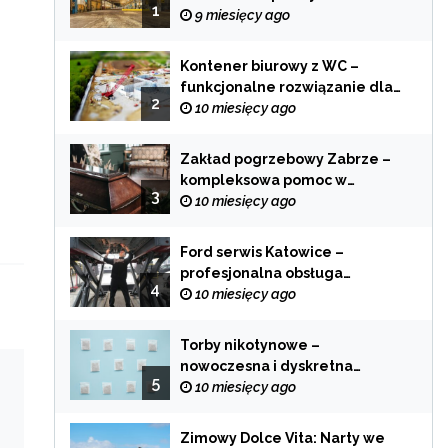
1
zastosowania
9 miesięcy ago
Kontener biurowy z WC –
funkcjonalne rozwiązanie dla
2
każdej branży
10 miesięcy ago
Zakład pogrzebowy Zabrze –
kompleksowa pomoc w
3
trudnych chwilach
10 miesięcy ago
Ford serwis Katowice –
profesjonalna obsługa
4
Twojego samochodu
10 miesięcy ago
Torby nikotynowe –
nowoczesna i dyskretna
5
alternatywa dla tradycyjnego
10 miesięcy ago
palenia
Zimowy Dolce Vita: Narty we