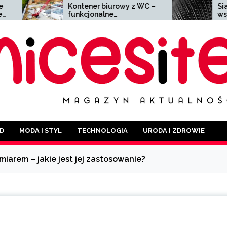
ontener biurowy z WC –
Siatka zgrzewana –
unkcjonalne
wszechstronny materia
ozwiązanie dla każdej
o szerokim zastosowan
ranży
D
MODA I STYL
TECHNOLOGIA
URODA I ZDROWIE
iarem – jakie jest jej zastosowanie?