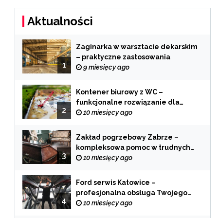
Aktualności
Zaginarka w warsztacie dekarskim
– praktyczne zastosowania
1
9 miesięcy ago
Kontener biurowy z WC –
funkcjonalne rozwiązanie dla
2
każdej branży
10 miesięcy ago
Zakład pogrzebowy Zabrze –
kompleksowa pomoc w trudnych
3
chwilach
10 miesięcy ago
Ford serwis Katowice –
profesjonalna obsługa Twojego
4
samochodu
10 miesięcy ago