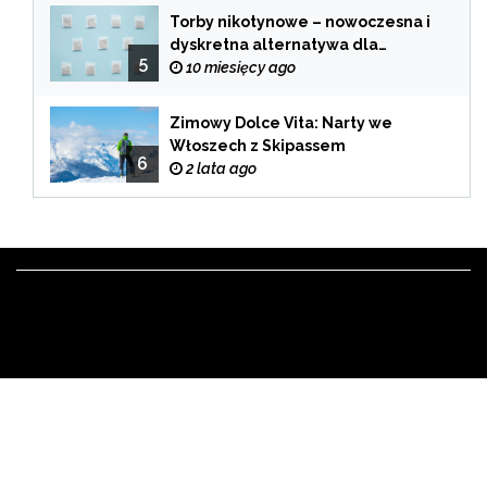
Torby nikotynowe – nowoczesna i
dyskretna alternatywa dla
5
tradycyjnego palenia
10 miesięcy ago
Zimowy Dolce Vita: Narty we
Włoszech z Skipassem
6
2 lata ago