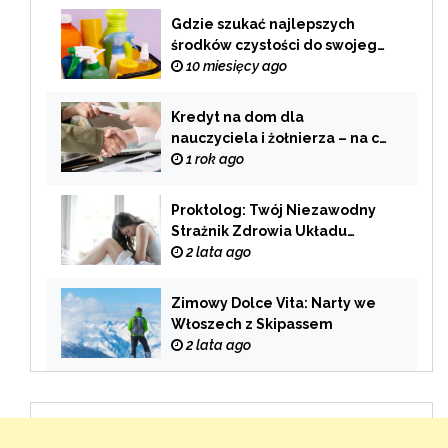
Gdzie szukać najlepszych
środków czystości do swojego
domu?
10 miesięcy ago
Kredyt na dom dla
nauczyciela i żołnierza – na co
zwrócić uwagę przy wyborze
1 rok ago
oferty?
Proktolog: Twój Niezawodny
Strażnik Zdrowia Układu
Pokarmowego
2 lata ago
Zimowy Dolce Vita: Narty we
Włoszech z Skipassem
2 lata ago