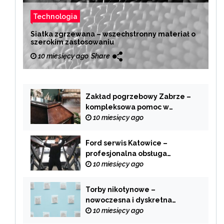
Technologia
Siatka zgrzewana – wszechstronny materiał o
szerokim zastosowaniu
10 miesięcy ago
Share
Zakład pogrzebowy Zabrze –
kompleksowa pomoc w
trudnych chwilach
10 miesięcy ago
Ford serwis Katowice –
profesjonalna obsługa
Twojego samochodu
10 miesięcy ago
Torby nikotynowe –
nowoczesna i dyskretna
alternatywa dla tradycyjnego
10 miesięcy ago
palenia