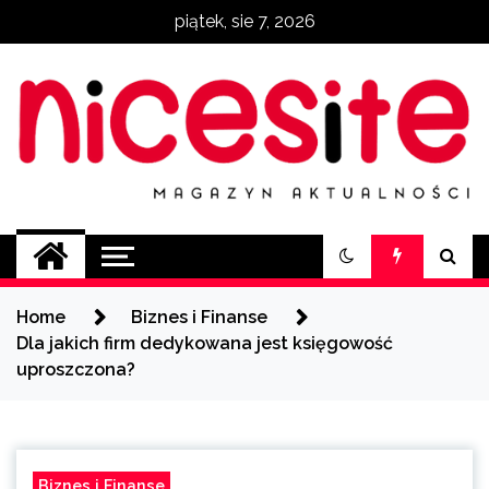
Skip
piątek, sie 7, 2026
to
content
NiceSite.com.pl
magazyn aktualności
Home
Biznes i Finanse
Dla jakich firm dedykowana jest księgowość
uproszczona?
Biznes i Finanse