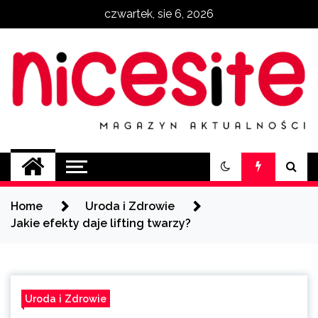
Skip
czwartek, sie 6, 2026
to
content
NiceSite.com.pl
magazyn aktualności
Home
Uroda i Zdrowie
Jakie efekty daje lifting twarzy?
Uroda i Zdrowie