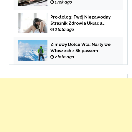
zwrócić uwagę przy wyborze
1 rok ago
oferty?
Proktolog: Twój Niezawodny
Strażnik Zdrowia Układu
Pokarmowego
2 lata ago
Zimowy Dolce Vita: Narty we
Włoszech z Skipassem
2 lata ago