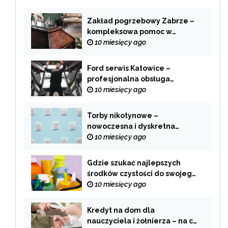
Zakład pogrzebowy Zabrze –
kompleksowa pomoc w
trudnych chwilach
10 miesięcy ago
Ford serwis Katowice –
profesjonalna obsługa
Twojego samochodu
10 miesięcy ago
Torby nikotynowe –
nowoczesna i dyskretna
alternatywa dla tradycyjnego
10 miesięcy ago
palenia
Gdzie szukać najlepszych
środków czystości do swojego
domu?
10 miesięcy ago
Kredyt na dom dla
nauczyciela i żołnierza – na co