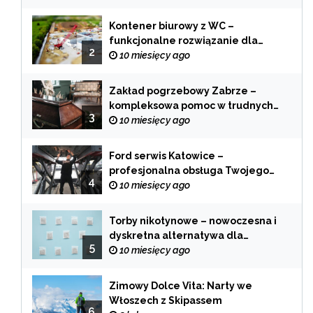
Kontener biurowy z WC –
funkcjonalne rozwiązanie dla
2
każdej branży
10 miesięcy ago
Zakład pogrzebowy Zabrze –
kompleksowa pomoc w trudnych
3
chwilach
10 miesięcy ago
Ford serwis Katowice –
profesjonalna obsługa Twojego
4
samochodu
10 miesięcy ago
Torby nikotynowe – nowoczesna i
dyskretna alternatywa dla
5
tradycyjnego palenia
10 miesięcy ago
Zimowy Dolce Vita: Narty we
Włoszech z Skipassem
6