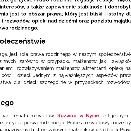
interesów, a także zapewnienie stabilności i dobroby
a jest to obszar prawa, który jest bliski i istotny d
 i rozwodów, opieki nad dziećmi oraz podziału majątk
rawa rodzinnego.
połeczeństwie
gę, jest rola prawa rodzinnego w naszym społeczeństwi
dzinnych, zarówno w przypadku małżeństw, jak i związk
raniem i rozwiązywaniem małżeństw, alimentami, opieką n
iców i dzieci. Jednym z najważniejszych aspektów pra
ństwa dla dzieci, szczególnie w przypadkach rozwodów
nego
inąć tematu rozwodów.
Rozwód w Nysie
jest jednym 
które dotyczą prawa rodzinnego. Proces rozwodowy może b
angażowanych stron, zarówno małżonków, jak i dzieci. Pra