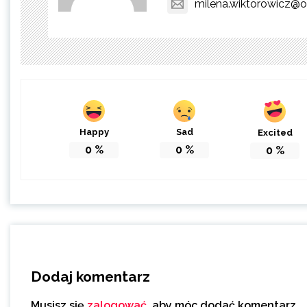
milena.wiktorowicz@o
Happy
Sad
Excited
0
%
0
%
0
%
Dodaj komentarz
Musisz się
zalogować
, aby móc dodać komentarz.