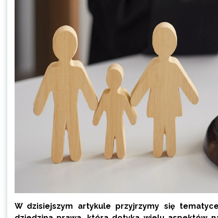
W dzisiejszym artykule przyjrzymy się tematyc
dziedzina prawa, która dotyka wielu aspektów n