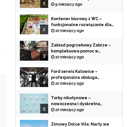
1
zastosowania
9 miesięcy ago
Kontener biurowy z WC –
funkcjonalne rozwiązanie dla
2
każdej branży
10 miesięcy ago
Zakład pogrzebowy Zabrze –
kompleksowa pomoc w
3
trudnych chwilach
10 miesięcy ago
Ford serwis Katowice –
profesjonalna obsługa
4
Twojego samochodu
10 miesięcy ago
Torby nikotynowe –
nowoczesna i dyskretna
5
alternatywa dla tradycyjnego
10 miesięcy ago
palenia
Zimowy Dolce Vita: Narty we