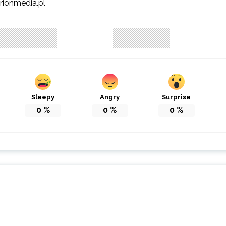
rionmedia.pl
Sleepy
Angry
Surprise
0
%
0
%
0
%