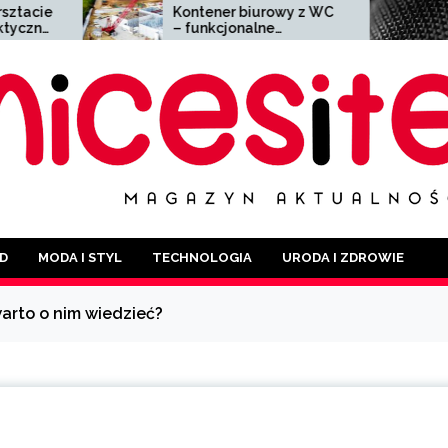
Kontener biurowy z WC
Siatka zgrzewana
– funkcjonalne
wszechstronny ma
rozwiązanie dla każdej
o szerokim
branży
zastosowaniu
D
MODA I STYL
TECHNOLOGIA
URODA I ZDROWIE
arto o nim wiedzieć?