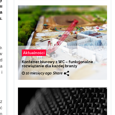
tu
la
u.
e.
Aktualności
ów
ad
Kontener biurowy z WC – funkcjonalne
wa
rozwiązanie dla każdej branży
 i
10 miesięcy ago
Share
z
yć
wo