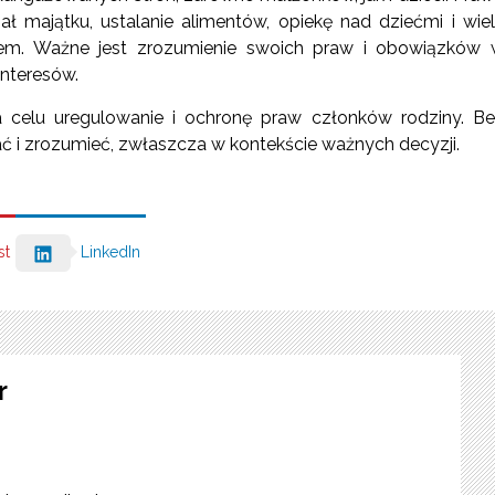
 majątku, ustalanie alimentów, opiekę nad dziećmi i wie
em. Ważne jest zrozumienie swoich praw i obowiązków
interesów.
na celu uregulowanie i ochronę praw członków rodziny. B
ać i zrozumieć, zwłaszcza w kontekście ważnych decyzji.
st
LinkedIn
r