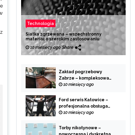
le
 w
Technologia
ez
Siatka zgrzewana – wszechstronny
materiał o szerokim zastosowaniu
10 miesięcy ago
Share
Zakład pogrzebowy
Zabrze – kompleksowa
pomoc w trudnych
10 miesięcy ago
chwilach
Ford serwis Katowice –
profesjonalna obsługa
Twojego samochodu
10 miesięcy ago
Torby nikotynowe –
nowoczesna i dyskretna