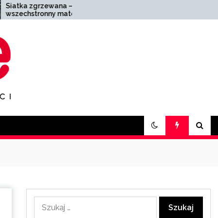
 –
Zakład pogrzebowy
teriał
Zabrze – kompleksowa
pomoc w trudnych
chwilach
Szukaj: