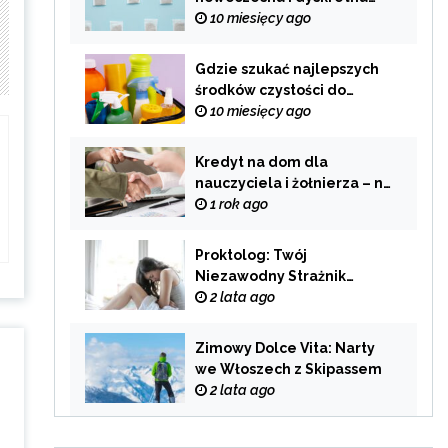
alternatywa dla
10 miesięcy ago
tradycyjnego palenia
Gdzie szukać najlepszych
środków czystości do
swojego domu?
10 miesięcy ago
Kredyt na dom dla
nauczyciela i żołnierza – na
co zwrócić uwagę przy
1 rok ago
wyborze oferty?
Proktolog: Twój
Niezawodny Strażnik
Zdrowia Układu
2 lata ago
Pokarmowego
Zimowy Dolce Vita: Narty
we Włoszech z Skipassem
2 lata ago