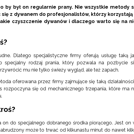
by był on regularnie prany. Nie wszystkie metody s
 się z dywanem do profesjonalistów, którzy korzystają
akie czyszczenie dywanów i dlaczego warto się na ni
ś?
ne. Dlatego specjalistyczne firmy oferują usługę taką j
to specjalny rodzaj prania, który pozwala na pozbycie s
rzywrócić mu nie tylko świeży wygląd, ale też zapach.
oda oferowana przez firmy zajmujące się taką działalnośc
es rozpoczyna się od mechanicznego trzepania, które ma 
.
kroś?
a on do specjalnego dobranego środka piorącego. Jest on
zabrudzony może to trwać od kilkunastu minut do nawet kil