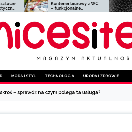
Kontener biurowy z WC
Siatka zgrzewana
– funkcjonalne
wszechstronny ma
rozwiązanie dla każdej
o szerokim
branży
zastosowaniu
D
MODA I STYL
TECHNOLOGIA
URODA I ZDROWIE
kroś – sprawdź na czym polega ta usługa?