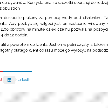
a do dywanów. Korzysta ona ze szczotki dobranej do rodza
 obu stron.
on dokładnie płukany za pomocą wody pod ciśnieniem. T
enta. Aby pozbyć się wilgoci jest on następnie wirowany
 1100 obrotów na minutę dzięki czemu pozwala na pozbyc
 4 do 12 godzin.
ił z powrotem do klienta. Jest on w pełni czysty, a także 
 wilgotny dlatego klient od razu może go wyłożyć na podłod
st
LinkedIn