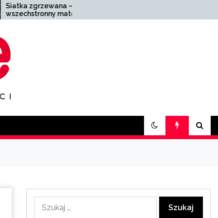
 –
Zakład pogrzebowy
teriał
Zabrze – kompleksowa
pomoc w trudnych
chwilach
Szukaj: