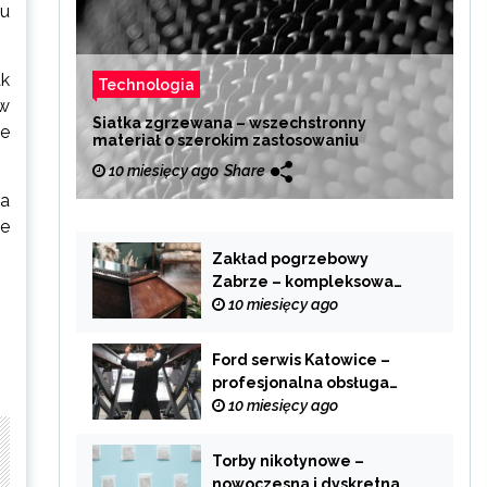
ju
ak
Technologia
 w
Siatka zgrzewana – wszechstronny
ie
materiał o szerokim zastosowaniu
10 miesięcy ago
Share
ma
ze
Zakład pogrzebowy
Zabrze – kompleksowa
pomoc w trudnych
10 miesięcy ago
chwilach
Ford serwis Katowice –
profesjonalna obsługa
Twojego samochodu
10 miesięcy ago
Torby nikotynowe –
nowoczesna i dyskretna