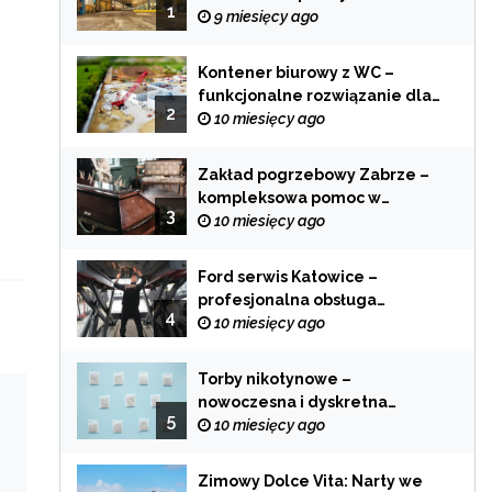
1
zastosowania
9 miesięcy ago
Kontener biurowy z WC –
funkcjonalne rozwiązanie dla
2
każdej branży
10 miesięcy ago
Zakład pogrzebowy Zabrze –
kompleksowa pomoc w
3
trudnych chwilach
10 miesięcy ago
Ford serwis Katowice –
profesjonalna obsługa
4
Twojego samochodu
10 miesięcy ago
Torby nikotynowe –
nowoczesna i dyskretna
5
alternatywa dla tradycyjnego
10 miesięcy ago
palenia
Zimowy Dolce Vita: Narty we