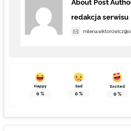
About Post Autho
redakcja serwisu
milena.wiktorowicz@o
Happy
Sad
Excited
0
%
0
%
0
%