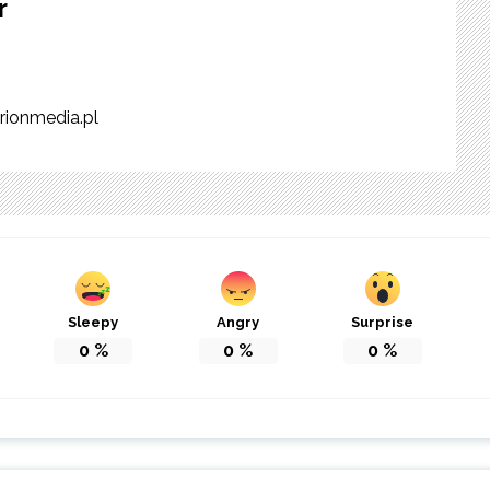
r
rionmedia.pl
Sleepy
Angry
Surprise
0
%
0
%
0
%