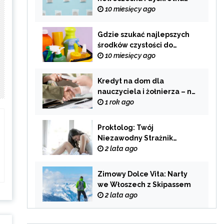
alternatywa dla
10 miesięcy ago
tradycyjnego palenia
Gdzie szukać najlepszych
środków czystości do
swojego domu?
10 miesięcy ago
Kredyt na dom dla
nauczyciela i żołnierza – na
co zwrócić uwagę przy
1 rok ago
wyborze oferty?
Proktolog: Twój
Niezawodny Strażnik
Zdrowia Układu
2 lata ago
Pokarmowego
Zimowy Dolce Vita: Narty
we Włoszech z Skipassem
2 lata ago