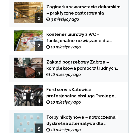
Zaginarka w warsztacie dekarskim
– praktyczne zastosowania
1
9 miesięcy ago
Kontener biurowy z WC –
funkcjonalne rozwiązanie dla
2
każdej branży
10 miesięcy ago
Zakład pogrzebowy Zabrze –
kompleksowa pomoc w trudnych
3
chwilach
10 miesięcy ago
Ford serwis Katowice –
profesjonalna obsługa Twojego
4
samochodu
10 miesięcy ago
Torby nikotynowe – nowoczesna i
dyskretna alternatywa dla
5
tradycyjnego palenia
10 miesięcy ago