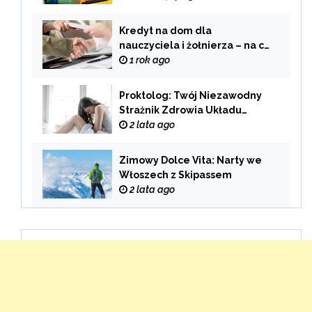
Kredyt na dom dla
nauczyciela i żołnierza – na co
zwrócić uwagę przy wyborze
1 rok ago
oferty?
Proktolog: Twój Niezawodny
Strażnik Zdrowia Układu
Pokarmowego
2 lata ago
Zimowy Dolce Vita: Narty we
Włoszech z Skipassem
2 lata ago