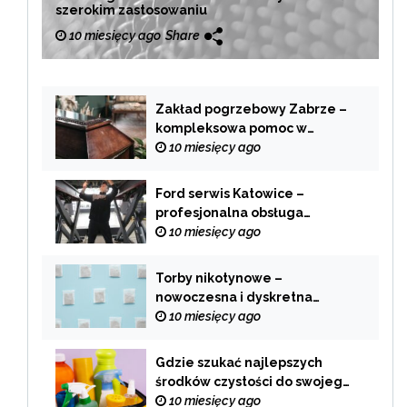
szerokim zastosowaniu
10 miesięcy ago
Share
Zakład pogrzebowy Zabrze –
kompleksowa pomoc w
trudnych chwilach
10 miesięcy ago
Ford serwis Katowice –
profesjonalna obsługa
Twojego samochodu
10 miesięcy ago
Torby nikotynowe –
nowoczesna i dyskretna
alternatywa dla tradycyjnego
10 miesięcy ago
palenia
Gdzie szukać najlepszych
środków czystości do swojego
domu?
10 miesięcy ago