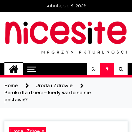
Skip
sobota, sie 8, 2026
to
content
NiceSite.com.pl
magazyn aktualności
Home
Uroda i Zdrowie
Peruki dla dzieci – kiedy warto na nie
postawić?
Uroda i Zdrowie