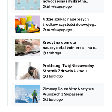
nowoczesna i dyskretna
alternatywa dla tradycyjnego
10 miesięcy ago
palenia
Gdzie szukać najlepszych
środków czystości do swojego
domu?
10 miesięcy ago
Kredyt na dom dla
nauczyciela i żołnierza – na co
zwrócić uwagę przy wyborze
1 rok ago
oferty?
Proktolog: Twój Niezawodny
Strażnik Zdrowia Układu
Pokarmowego
2 lata ago
Zimowy Dolce Vita: Narty we
Włoszech z Skipassem
2 lata ago