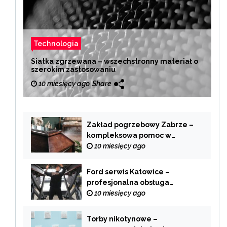
Technologia
Siatka zgrzewana – wszechstronny materiał o
szerokim zastosowaniu
10 miesięcy ago
Share
Zakład pogrzebowy Zabrze –
kompleksowa pomoc w
trudnych chwilach
10 miesięcy ago
Ford serwis Katowice –
profesjonalna obsługa
Twojego samochodu
10 miesięcy ago
Torby nikotynowe –