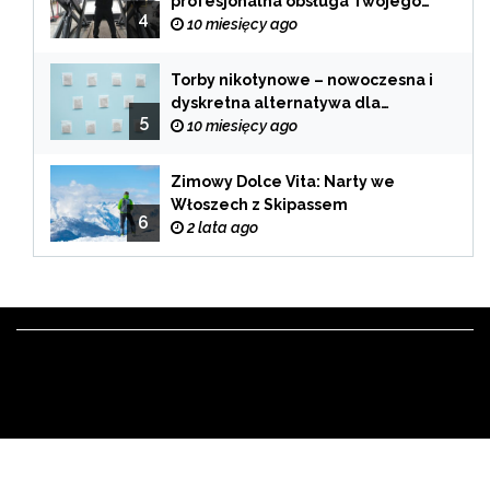
profesjonalna obsługa Twojego
4
samochodu
10 miesięcy ago
Torby nikotynowe – nowoczesna i
dyskretna alternatywa dla
5
tradycyjnego palenia
10 miesięcy ago
Zimowy Dolce Vita: Narty we
Włoszech z Skipassem
6
2 lata ago