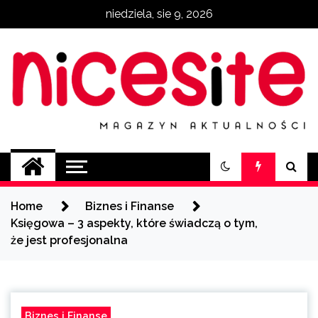
Skip
niedziela, sie 9, 2026
to
content
NiceSite.com.pl
magazyn aktualności
Home
Biznes i Finanse
Księgowa – 3 aspekty, które świadczą o tym,
że jest profesjonalna
Biznes i Finanse