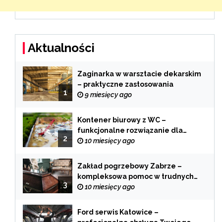
Aktualności
Zaginarka w warsztacie dekarskim
– praktyczne zastosowania
1
9 miesięcy ago
Kontener biurowy z WC –
funkcjonalne rozwiązanie dla
2
każdej branży
10 miesięcy ago
Zakład pogrzebowy Zabrze –
kompleksowa pomoc w trudnych
3
chwilach
10 miesięcy ago
Ford serwis Katowice –