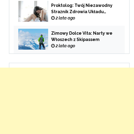
Proktolog: Twój Niezawodny
Strażnik Zdrowia Układu
Pokarmowego
2 lata ago
Zimowy Dolce Vita: Narty we
Włoszech z Skipassem
2 lata ago