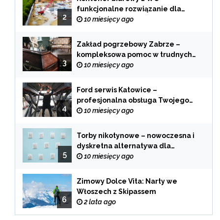
funkcjonalne rozwiązanie dla
2
każdej branży
10 miesięcy ago
Zakład pogrzebowy Zabrze –
kompleksowa pomoc w trudnych
3
chwilach
10 miesięcy ago
Ford serwis Katowice –
profesjonalna obsługa Twojego
4
samochodu
10 miesięcy ago
Torby nikotynowe – nowoczesna i
dyskretna alternatywa dla
5
tradycyjnego palenia
10 miesięcy ago
Zimowy Dolce Vita: Narty we
Włoszech z Skipassem
6
2 lata ago