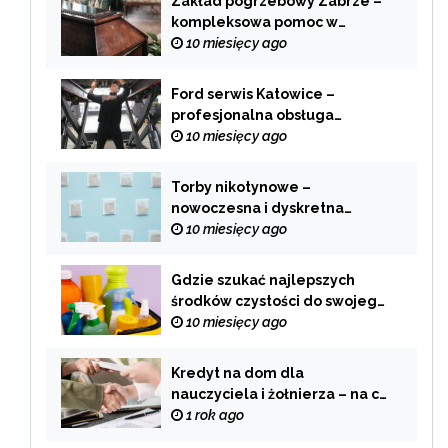
Zakład pogrzebowy Zabrze –
kompleksowa pomoc w
trudnych chwilach
10 miesięcy ago
Ford serwis Katowice –
profesjonalna obsługa
Twojego samochodu
10 miesięcy ago
Torby nikotynowe –
nowoczesna i dyskretna
alternatywa dla tradycyjnego
10 miesięcy ago
palenia
Gdzie szukać najlepszych
środków czystości do swojego
domu?
10 miesięcy ago
Kredyt na dom dla
nauczyciela i żołnierza – na co
zwrócić uwagę przy wyborze
1 rok ago
oferty?