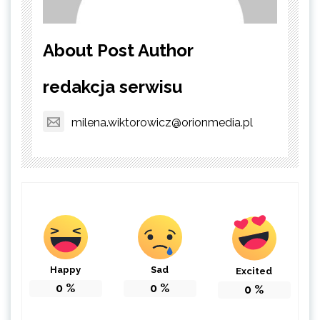
About Post Author
redakcja serwisu
milena.wiktorowicz@orionmedia.pl
Happy
Sad
Excited
0
%
0
%
0
%