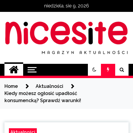
Skip
niedziela, sie 9, 2026
to
content
NiceSite.com.pl
magazyn aktualności
Home
Aktualności
Kiedy możesz ogłosić upadłość
konsumencką? Sprawdź warunki!
Aktualności