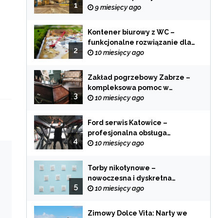
1
zastosowania
9 miesięcy ago
Kontener biurowy z WC –
funkcjonalne rozwiązanie dla
2
każdej branży
10 miesięcy ago
Zakład pogrzebowy Zabrze –
kompleksowa pomoc w
3
trudnych chwilach
10 miesięcy ago
Ford serwis Katowice –
profesjonalna obsługa
4
Twojego samochodu
10 miesięcy ago
Torby nikotynowe –
nowoczesna i dyskretna
5
alternatywa dla tradycyjnego
10 miesięcy ago
palenia
Zimowy Dolce Vita: Narty we