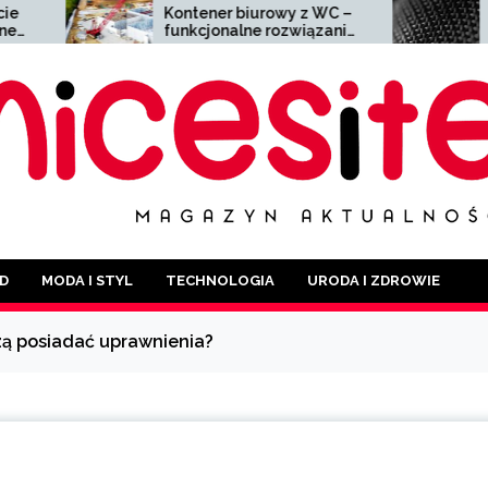
Kontener biurowy z WC –
Siatka zgrzewana 
funkcjonalne rozwiązanie
wszechstronny mate
dla każdej branży
szerokim zastosow
D
MODA I STYL
TECHNOLOGIA
URODA I ZDROWIE
zą posiadać uprawnienia?