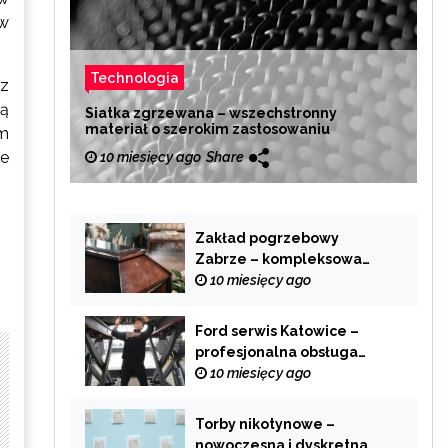
 w
Technologia
 z
tą
Siatka zgrzewana – wszechstronny
materiał o szerokim zastosowaniu
ym
re
10 miesięcy ago
Share
Zakład pogrzebowy
Zabrze – kompleksowa
pomoc w trudnych
10 miesięcy ago
chwilach
Ford serwis Katowice –
profesjonalna obsługa
Twojego samochodu
10 miesięcy ago
Torby nikotynowe –
nowoczesna i dyskretna