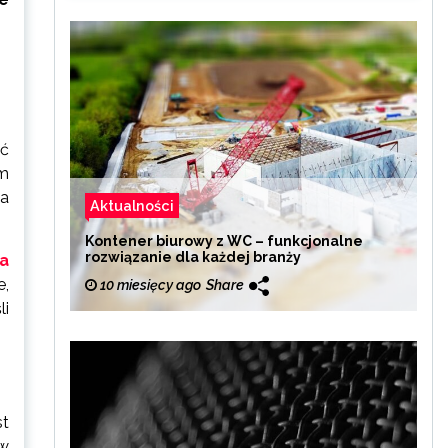
ić
em
na
Aktualności
Kontener biurowy z WC – funkcjonalne
rozwiązanie dla każdej branży
ia
e,
10 miesięcy ago
Share
li
st
 w