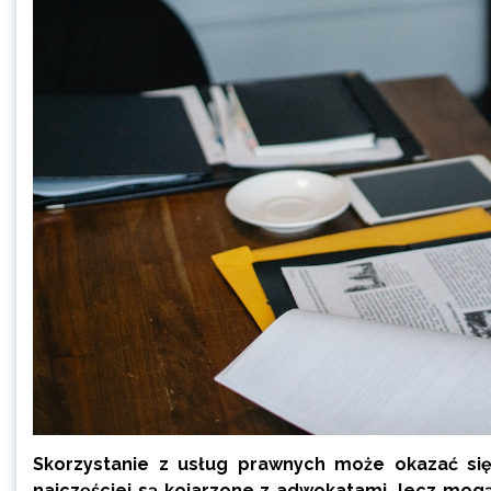
Skorzystanie z usług prawnych może okazać s
najczęściej są kojarzone z adwokatami, lecz mog