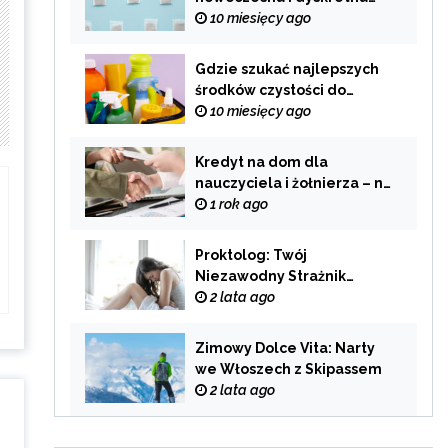
alternatywa dla
10 miesięcy ago
tradycyjnego palenia
Gdzie szukać najlepszych
środków czystości do
swojego domu?
10 miesięcy ago
Kredyt na dom dla
nauczyciela i żołnierza – na
co zwrócić uwagę przy
1 rok ago
wyborze oferty?
Proktolog: Twój
Niezawodny Strażnik
Zdrowia Układu
2 lata ago
Pokarmowego
Zimowy Dolce Vita: Narty
we Włoszech z Skipassem
2 lata ago