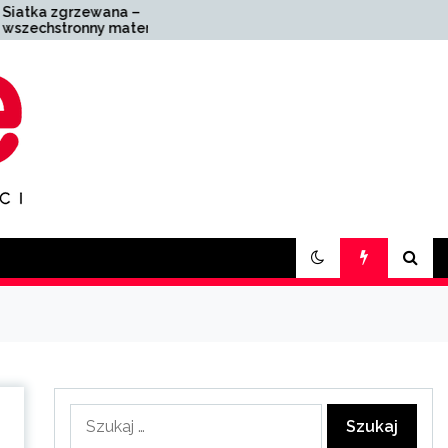
–
Zakład pogrzebowy
riał o
Zabrze – kompleksowa
aniu
pomoc w trudnych
chwilach
Szukaj: