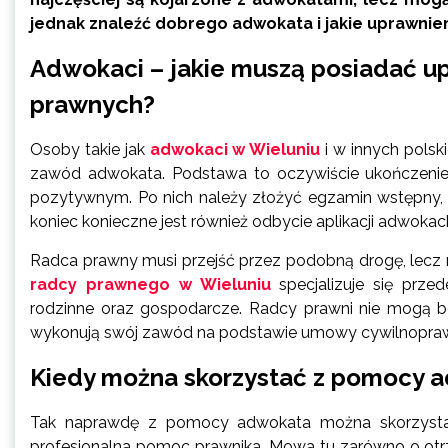
jednak znaleźć dobrego adwokata i jakie uprawnie
Adwokaci – jakie muszą posiadać up
prawnych?
Osoby takie jak
adwokaci w Wieluniu
i w innych pols
zawód adwokata. Podstawa to oczywiście ukończenie 
pozytywnym. Po nich należy złożyć egzamin wstępny, kt
koniec konieczne jest również odbycie aplikacji adwoka
Radca prawny musi przejść przez podobną drogę, lecz ró
radcy prawnego w Wieluniu
specjalizuje się prze
rodzinne oraz gospodarcze. Radcy prawni nie mogą b
wykonują swój zawód na podstawie umowy cywilnopraw
Kiedy można skorzystać z pomocy 
Tak naprawdę z pomocy adwokata można skorzystać
profesjonalna pomoc prawnika. Mowa tu zarówno o otr