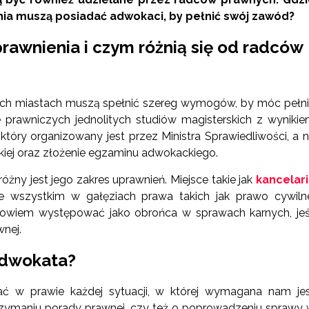
nia muszą posiadać adwokaci, by pełnić swój zawód?
rawnienia i czym różnią się od radców
kich miastach muszą spełnić szereg wymogów, by móc pełn
prawniczych jednolitych studiów magisterskich z wyniki
óry organizowany jest przez Ministra Sprawiedliwości, a 
ckiej oraz złożenie egzaminu adwokackiego.
żny jest jego zakres uprawnień. Miejsce takie jak
kancelar
de wszystkim w gałęziach prawa takich jak prawo cywiln
owiem występować jako obrońca w sprawach karnych, jeś
nej.
adwokata?
 w prawie każdej sytuacji, w której wymagana nam je
zymaniu porady prawnej, czy też o poprowadzeniu sprawy