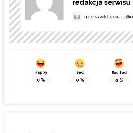
redakcja serwisu
milena.wiktorowicz@o
Happy
Sad
Excited
0
%
0
%
0
%