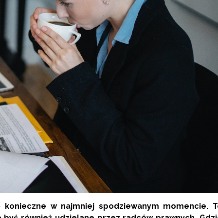
ię konieczne w najmniej spodziewanym momencie. T
ą być również udzielane przez radców prawnych. Gdzi