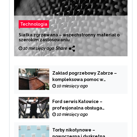
Technologia
Siatka zgrzewana – wszechstronny materiał o
szerokim zastosowaniu
10 miesięcy ago
Share
Zakład pogrzebowy Zabrze –
kompleksowa pomoc w
trudnych chwilach
10 miesięcy ago
Ford serwis Katowice –
profesjonalna obsługa
Twojego samochodu
10 miesięcy ago
Torby nikotynowe –
nowoczesna i dyskretna