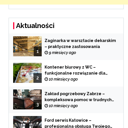
Aktualności
Zaginarka w warsztacie dekarskim
– praktyczne zastosowania
1
9 miesięcy ago
Kontener biurowy z WC –
funkcjonalne rozwiązanie dla
2
każdej branży
10 miesięcy ago
Zakład pogrzebowy Zabrze –
kompleksowa pomoc w trudnych
3
chwilach
10 miesięcy ago
Ford serwis Katowice –
profesjonalna obsługa Twojego