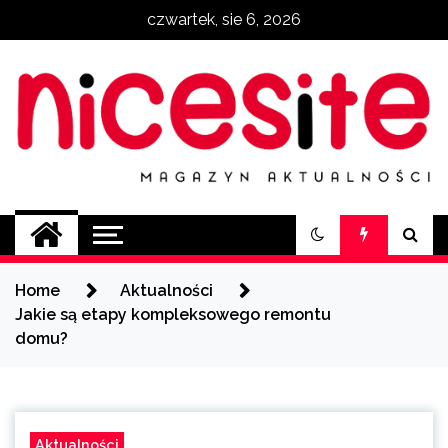
Skip
czwartek, sie 6, 2026
to
content
NiceSite.com.pl
magazyn aktualności
Home
Aktualności
Jakie są etapy kompleksowego remontu
domu?
Aktualności