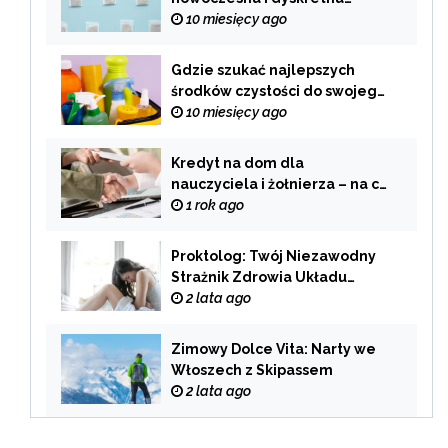
alternatywa dla tradycyjnego
10 miesięcy ago
palenia
Gdzie szukać najlepszych
środków czystości do swojego
domu?
10 miesięcy ago
Kredyt na dom dla
nauczyciela i żołnierza – na co
zwrócić uwagę przy wyborze
1 rok ago
oferty?
Proktolog: Twój Niezawodny
Strażnik Zdrowia Układu
Pokarmowego
2 lata ago
Zimowy Dolce Vita: Narty we
Włoszech z Skipassem
2 lata ago