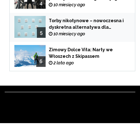
4
samochodu
10 miesięcy ago
Torby nikotynowe – nowoczesna i
dyskretna alternatywa dla
5
tradycyjnego palenia
10 miesięcy ago
Zimowy Dolce Vita: Narty we
Włoszech z Skipassem
6
2 lata ago