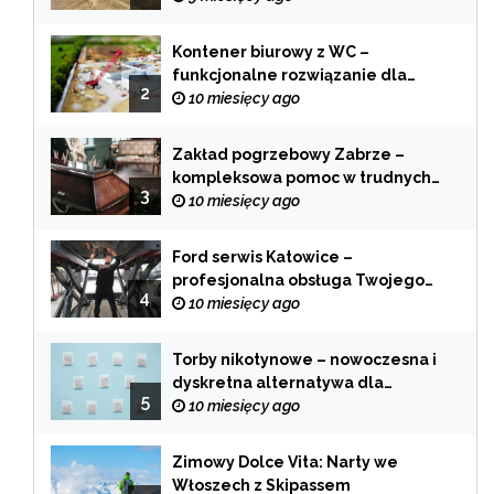
Kontener biurowy z WC –
funkcjonalne rozwiązanie dla
2
każdej branży
10 miesięcy ago
Zakład pogrzebowy Zabrze –
kompleksowa pomoc w trudnych
3
chwilach
10 miesięcy ago
Ford serwis Katowice –
profesjonalna obsługa Twojego
4
samochodu
10 miesięcy ago
Torby nikotynowe – nowoczesna i
dyskretna alternatywa dla
5
tradycyjnego palenia
10 miesięcy ago
Zimowy Dolce Vita: Narty we
Włoszech z Skipassem