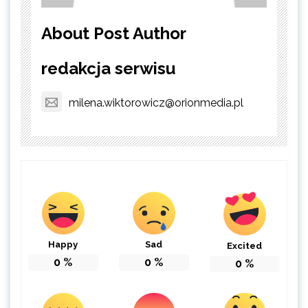
About Post Author
redakcja serwisu
milena.wiktorowicz@orionmedia.pl
Happy
Sad
Excited
0
%
0
%
0
%