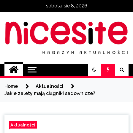
Skip
sobota, sie 8, 2026
to
content
NiceSite.com.pl
magazyn aktualności
Home
Aktualności
Jakie zalety mają ciągniki sadownicze?
Aktualności