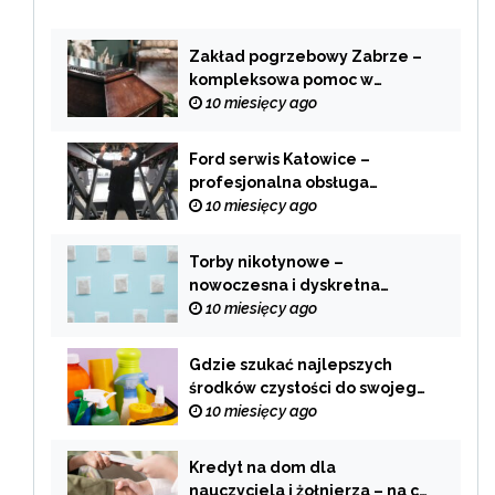
Zakład pogrzebowy Zabrze –
kompleksowa pomoc w
trudnych chwilach
10 miesięcy ago
Ford serwis Katowice –
profesjonalna obsługa
Twojego samochodu
10 miesięcy ago
Torby nikotynowe –
nowoczesna i dyskretna
alternatywa dla tradycyjnego
10 miesięcy ago
palenia
Gdzie szukać najlepszych
środków czystości do swojego
domu?
10 miesięcy ago
Kredyt na dom dla
nauczyciela i żołnierza – na co