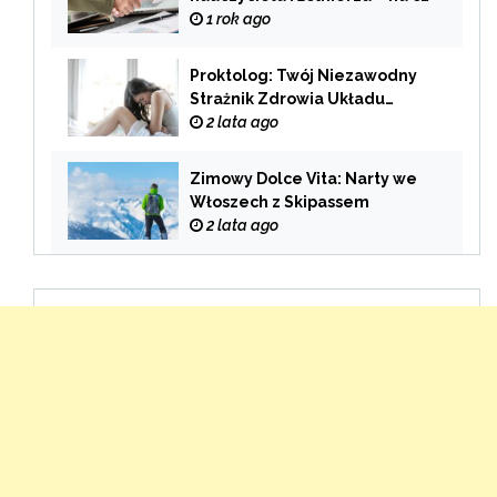
zwrócić uwagę przy wyborze
1 rok ago
oferty?
Proktolog: Twój Niezawodny
Strażnik Zdrowia Układu
Pokarmowego
2 lata ago
Zimowy Dolce Vita: Narty we
Włoszech z Skipassem
2 lata ago