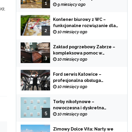
1
zastosowania
9 miesięcy ago
wa,
Kontener biurowy z WC –
funkcjonalne rozwiązanie dla
2
każdej branży
10 miesięcy ago
Zakład pogrzebowy Zabrze –
kompleksowa pomoc w
3
trudnych chwilach
10 miesięcy ago
Ford serwis Katowice –
profesjonalna obsługa
4
Twojego samochodu
10 miesięcy ago
Torby nikotynowe –
nowoczesna i dyskretna
5
alternatywa dla tradycyjnego
10 miesięcy ago
palenia
Zimowy Dolce Vita: Narty we