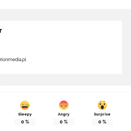
r
rionmedia.pl
Sleepy
Angry
Surprise
0
%
0
%
0
%