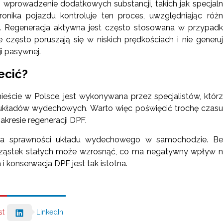
ub wprowadzenie dodatkowych substancji, takich jak specjal
onika pojazdu kontroluje ten proces, uwzględniając róż
a itp. Regeneracja aktywna jest często stosowana w przypad
zęsto poruszają się w niskich prędkościach i nie generu
i pasywnej.
ecić?
eście w Polsce, jest wykonywana przez specjalistów, któr
 układów wydechowych. Warto więc poświęcić trochę czasu
akresie regeneracji DPF.
ania sprawności układu wydechowego w samochodzie. B
cząstek stałych może wzrosnąć, co ma negatywny wpływ 
i konserwacja DPF jest tak istotna.
st
LinkedIn