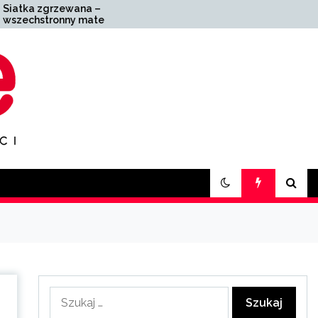
Zakład pogrzebowy
iał o
Zabrze – kompleksowa
niu
pomoc w trudnych
chwilach
Szukaj: