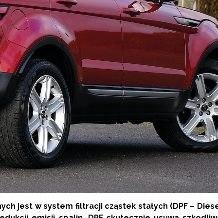
h jest w system filtracji cząstek stałych (DPF – Dies
 redukcji emisji spalin. DPF skutecznie usuwa szkodli