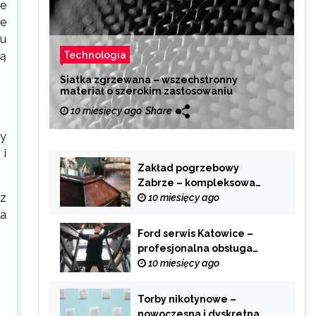
ne
ne
ku
Technologia
ją
Siatka zgrzewana – wszechstronny
materiał o szerokim zastosowaniu
10 miesięcy ago
Share
zy
 i
Zakład pogrzebowy
Zabrze – kompleksowa
ez
pomoc w trudnych
10 miesięcy ago
chwilach
na
Ford serwis Katowice –
profesjonalna obsługa
Twojego samochodu
10 miesięcy ago
Torby nikotynowe –
nowoczesna i dyskretna