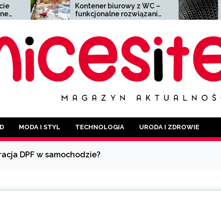
Kontener biurowy z WC –
Siatka zgrzewana –
funkcjonalne rozwiązanie
wszechstronny mater
dla każdej branży
szerokim zastosowa
D
MODA I STYL
TECHNOLOGIA
URODA I ZDROWIE
racja DPF w samochodzie?