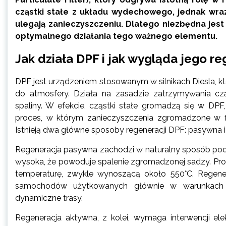
cząstki stałe z układu wydechowego, jednak wraz
ulegają zanieczyszczeniu. Dlatego niezbędna jes
optymalnego działania tego ważnego elementu.
Jak działa DPF i jak wygląda jego r
DPF jest urządzeniem stosowanym w silnikach Diesla, które
do atmosfery. Działa na zasadzie zatrzymywania cząs
spaliny. W efekcie, cząstki stałe gromadzą się w DPF
proces, w którym zanieczyszczenia zgromadzone w fil
Istnieją dwa główne sposoby regeneracji DPF: pasywna i
Regeneracja pasywna zachodzi w naturalny sposób podc
wysoka, że powoduje spalenie zgromadzonej sadzy. Pr
temperaturę, zwykle wynoszącą około 550°C. Regener
samochodów użytkowanych głównie w warunkach d
dynamiczne trasy.
Regeneracja aktywna, z kolei, wymaga interwencji ele