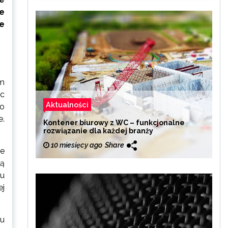
e
ie
em
ąc
Aktualności
to
e.
Kontener biurowy z WC – funkcjonalne
rozwiązanie dla każdej branży
10 miesięcy ago
Share
le
ią
ku
j
iu