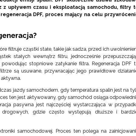
 z upływem czasu i eksploatacją samochodu, filtry t
t regeneracja DPF, proces mający na celu przywrócen
egeneracja?
 filtruje cząstki stałe, takie jak sadza, przed ich uwolnieni
tek stałych wewnątrz filtru, jednocześnie przepuszczaj
, powodując stopniowe zatykanie filtra. Regeneracja DPF 
trze są usuwane, przywracając jego prawidłowe działani
 aktywna.
zas jazdy samochodem, gdy temperatura spalin jest na ty
oces ten jest aktywowany, gdy samochód osiąga odpowiedn
acja pasywna jest najczęściej wystarczająca w przypad
rogowych, gdzie często występują dłuższe i bardzie
ktroniki samochodowej. Proces ten polega na zainicjowan