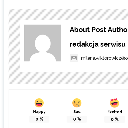
About Post Autho
redakcja serwisu
milena.wiktorowicz@o
Happy
Sad
Excited
0
%
0
%
0
%