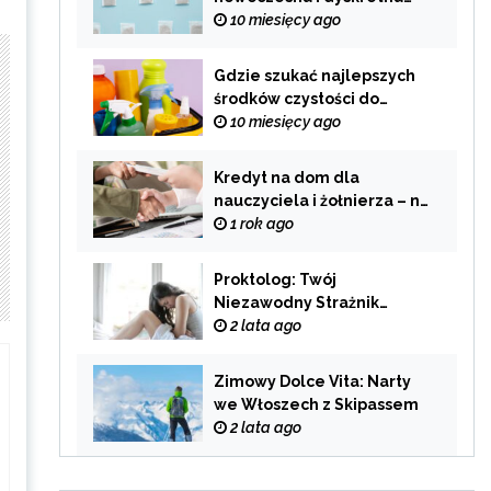
alternatywa dla
10 miesięcy ago
tradycyjnego palenia
Gdzie szukać najlepszych
środków czystości do
swojego domu?
10 miesięcy ago
Kredyt na dom dla
nauczyciela i żołnierza – na
co zwrócić uwagę przy
1 rok ago
wyborze oferty?
Proktolog: Twój
Niezawodny Strażnik
Zdrowia Układu
2 lata ago
Pokarmowego
Zimowy Dolce Vita: Narty
we Włoszech z Skipassem
2 lata ago