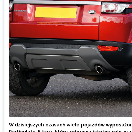
W dzisiejszych czasach wiele pojazdów wyposażonyc
Particulate Filter), który odgrywa istotną rolę w