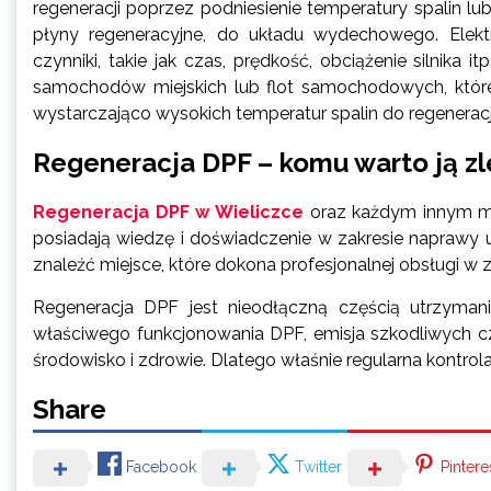
regeneracji poprzez podniesienie temperatury spalin l
płyny regeneracyjne, do układu wydechowego. Elektr
czynniki, takie jak czas, prędkość, obciążenie silnik
samochodów miejskich lub flot samochodowych, które c
wystarczająco wysokich temperatur spalin do regeneracj
Regeneracja DPF – komu warto ją zl
Regeneracja DPF w Wieliczce
oraz każdym innym mi
posiadają wiedzę i doświadczenie w zakresie naprawy
znaleźć miejsce, które dokona profesjonalnej obsługi w z
Regeneracja DPF jest nieodłączną częścią utrzym
właściwego funkcjonowania DPF, emisja szkodliwych 
środowisko i zdrowie. Dlatego właśnie regularna kontrola 
Share
Facebook
Twitter
Pintere