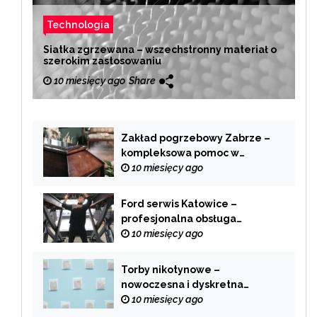
Technologia
Siatka zgrzewana – wszechstronny materiał o
szerokim zastosowaniu
10 miesięcy ago
Share
Zakład pogrzebowy Zabrze –
kompleksowa pomoc w
trudnych chwilach
10 miesięcy ago
Ford serwis Katowice –
profesjonalna obsługa
Twojego samochodu
10 miesięcy ago
Torby nikotynowe –
nowoczesna i dyskretna
alternatywa dla tradycyjnego
10 miesięcy ago
palenia