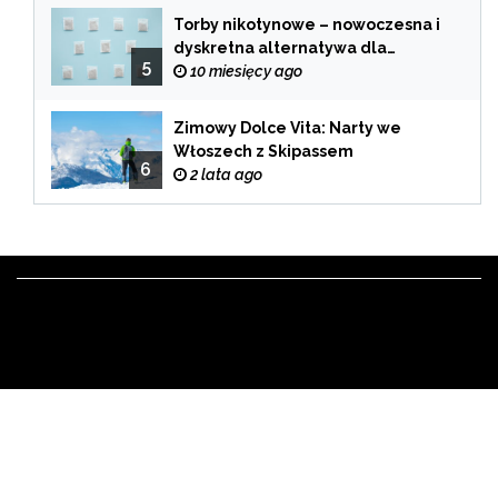
Torby nikotynowe – nowoczesna i
dyskretna alternatywa dla
5
tradycyjnego palenia
10 miesięcy ago
Zimowy Dolce Vita: Narty we
Włoszech z Skipassem
6
2 lata ago