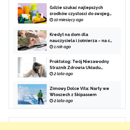
Gdzie szukać najlepszych
środków czystości do swojego
domu?
10 miesięcy ago
Kredyt na dom dla
nauczyciela i żołnierza – na co
zwrócić uwagę przy wyborze
1 rok ago
oferty?
Proktolog: Twój Niezawodny
Strażnik Zdrowia Układu
Pokarmowego
2 lata ago
Zimowy Dolce Vita: Narty we
Włoszech z Skipassem
2 lata ago