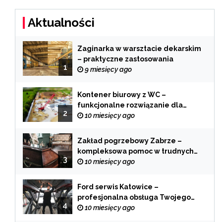
Aktualności
Zaginarka w warsztacie dekarskim
– praktyczne zastosowania
1
9 miesięcy ago
Kontener biurowy z WC –
funkcjonalne rozwiązanie dla
2
każdej branży
10 miesięcy ago
Zakład pogrzebowy Zabrze –
kompleksowa pomoc w trudnych
3
chwilach
10 miesięcy ago
Ford serwis Katowice –
profesjonalna obsługa Twojego
4
samochodu
10 miesięcy ago