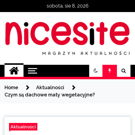
Skip
sobota, sie 8, 2026
to
content
NiceSite.com.pl
magazyn aktualności
Home
Aktualności
Czym są dachowe maty wegetacyjne?
Aktualności