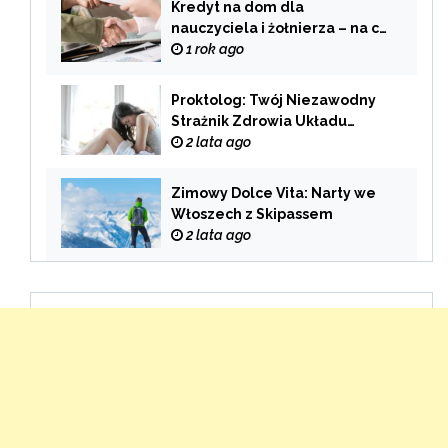
Kredyt na dom dla
nauczyciela i żołnierza – na co
zwrócić uwagę przy wyborze
1 rok ago
oferty?
Proktolog: Twój Niezawodny
Strażnik Zdrowia Układu
Pokarmowego
2 lata ago
Zimowy Dolce Vita: Narty we
Włoszech z Skipassem
2 lata ago