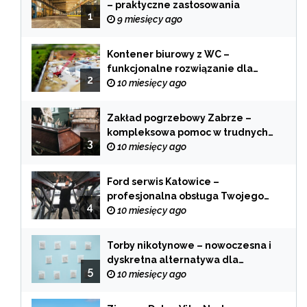
– praktyczne zastosowania
1
9 miesięcy ago
Kontener biurowy z WC –
funkcjonalne rozwiązanie dla
2
każdej branży
10 miesięcy ago
Zakład pogrzebowy Zabrze –
kompleksowa pomoc w trudnych
3
chwilach
10 miesięcy ago
Ford serwis Katowice –
profesjonalna obsługa Twojego
4
samochodu
10 miesięcy ago
Torby nikotynowe – nowoczesna i
dyskretna alternatywa dla
5
tradycyjnego palenia
10 miesięcy ago