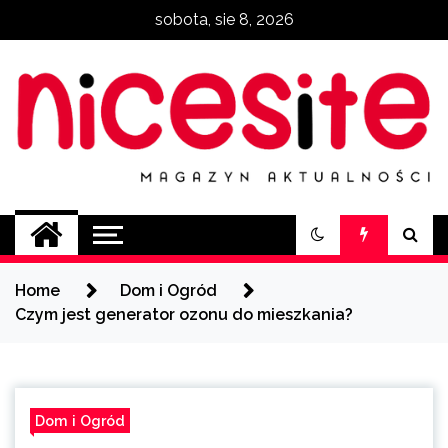
Skip
sobota, sie 8, 2026
to
content
NiceSite.com.pl
magazyn aktualności
Home
Dom i Ogród
Czym jest generator ozonu do mieszkania?
Dom i Ogród