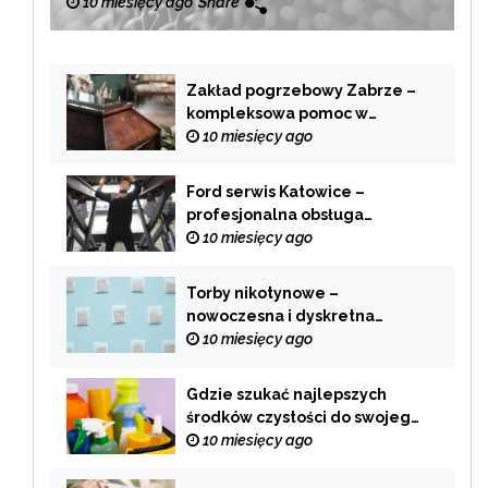
10 miesięcy ago
Share
Zakład pogrzebowy Zabrze –
kompleksowa pomoc w
trudnych chwilach
10 miesięcy ago
Ford serwis Katowice –
profesjonalna obsługa
Twojego samochodu
10 miesięcy ago
Torby nikotynowe –
nowoczesna i dyskretna
alternatywa dla tradycyjnego
10 miesięcy ago
palenia
Gdzie szukać najlepszych
środków czystości do swojego
domu?
10 miesięcy ago