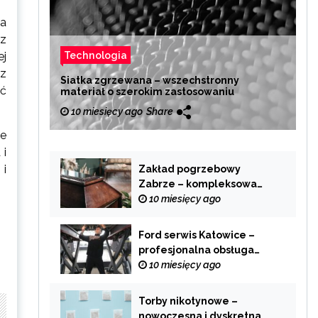
ia
 z
Technologia
ej
 z
Siatka zgrzewana – wszechstronny
ć
materiał o szerokim zastosowaniu
10 miesięcy ago
Share
ie
 i
 i
Zakład pogrzebowy
Zabrze – kompleksowa
pomoc w trudnych
10 miesięcy ago
chwilach
Ford serwis Katowice –
profesjonalna obsługa
Twojego samochodu
10 miesięcy ago
Torby nikotynowe –
nowoczesna i dyskretna