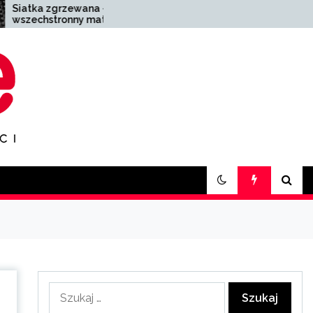
ana –
Zakład pogrzebowy
materiał o
Zabrze – kompleksowa
osowaniu
pomoc w trudnych
chwilach
Szukaj: