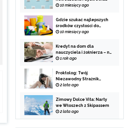
alternatywa dla
10 miesięcy ago
tradycyjnego palenia
Gdzie szukać najlepszych
środków czystości do
swojego domu?
10 miesięcy ago
Kredyt na dom dla
nauczyciela i żołnierza – na
co zwrócić uwagę przy
1 rok ago
wyborze oferty?
Proktolog: Twój
Niezawodny Strażnik
Zdrowia Układu
2 lata ago
Pokarmowego
Zimowy Dolce Vita: Narty
we Włoszech z Skipassem
2 lata ago