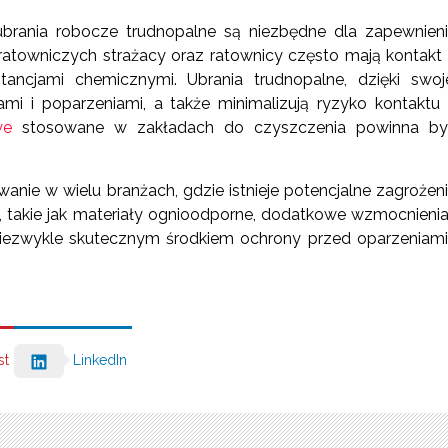
ubrania robocze trudnopalne są niezbędne dla zapewnien
ratowniczych strażacy oraz ratownicy często mają kontakt
ancjami chemicznymi. Ubrania trudnopalne, dzięki swoj
ami i poparzeniami, a także minimalizują ryzyko kontaktu
we
stosowane w zakładach do czyszczenia powinna by
anie w wielu branżach, gdzie istnieje potencjalne zagrożen
, takie jak materiały ognioodporne, dodatkowe wzmocnienia
niezwykle skutecznym środkiem ochrony przed oparzeniami
st
LinkedIn