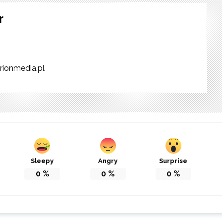
r
rionmedia.pl
Sleepy
Angry
Surprise
0
%
0
%
0
%