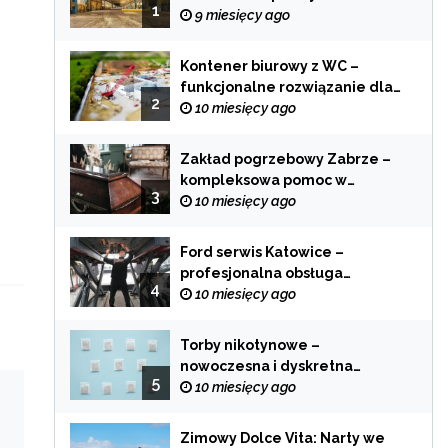
1
zastosowania
9 miesięcy ago
Kontener biurowy z WC –
funkcjonalne rozwiązanie dla
2
każdej branży
10 miesięcy ago
Zakład pogrzebowy Zabrze –
kompleksowa pomoc w
3
trudnych chwilach
10 miesięcy ago
Ford serwis Katowice –
profesjonalna obsługa
4
Twojego samochodu
10 miesięcy ago
Torby nikotynowe –
nowoczesna i dyskretna
5
alternatywa dla tradycyjnego
10 miesięcy ago
palenia
Zimowy Dolce Vita: Narty we