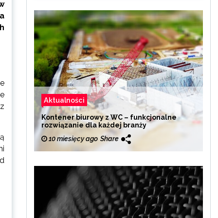
w
a
h
le
ne
Aktualności
 z
Kontener biurowy z WC – funkcjonalne
rozwiązanie dla każdej branży
wą
10 miesięcy ago
Share
mi
ed