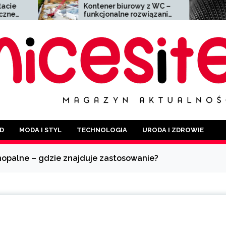
Kontener biurowy z WC –
Siatka zgrzew
funkcjonalne rozwiązanie
wszechstronny 
dla każdej branży
szerokim zast
D
MODA I STYL
TECHNOLOGIA
URODA I ZDROWIE
nopalne – gdzie znajduje zastosowanie?