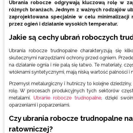
Ubrania robocze odgrywają kluczową rolę w z
różnych branżach. Jednym z ważnych rodzajów ubi
zaprojektowana specjalnie w celu minimalizacj
przez ogień i działanie wysokich temperatur.
Jakie są cechy ubrań roboczych tr
Ubrania robocze trudnopalne charakteryzują się kil
skutecznymi narzędziami ochrony przed ogniem. Przede
na działanie ognia i nie palą się łatwo. Te materiały,
włóknami syntetycznymi, mają niską wartość palności i 
Przemysł metalurgiczny i hutniczy to kolejne dziedzin
rolę. W procesach produkcyjnych tych sektorów częs
metalami.
Ubranie robocze trudnopalne
, dzięki swo
oparzeniami i poparzeniami.
Czy ubrania robocze trudnopalne nad
ratowniczej?