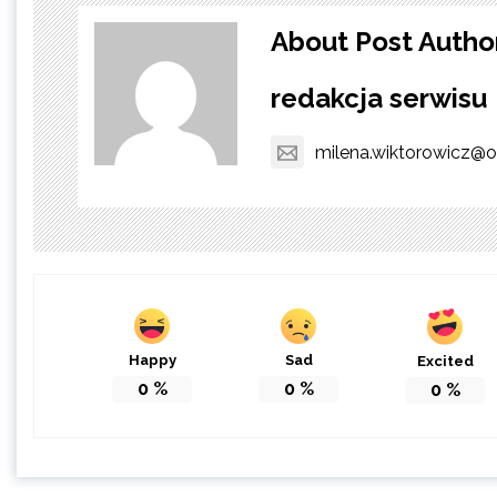
About Post Autho
redakcja serwisu
milena.wiktorowicz@o
Happy
Sad
Excited
0
%
0
%
0
%