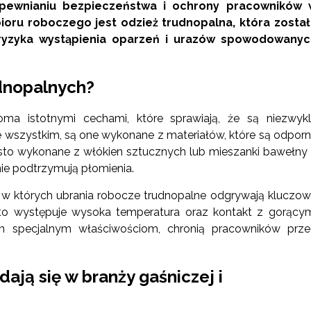
apewnianiu bezpieczeństwa i ochrony pracowników 
oru roboczego jest odzież trudnopalna, która został
i ryzyka wystąpienia oparzeń i urazów spowodowanyc
udnopalnych?
koma istotnymi cechami, które sprawiają, że są niezwyk
 wszystkim, są one wykonane z materiałów, które są odpor
 często wykonane z włókien sztucznych lub mieszanki bawełny
nie podtrzymują płomienia.
y, w których ubrania robocze trudnopalne odgrywają kluczo
to występuje wysoka temperatura oraz kontakt z gorący
im specjalnym właściwościom, chronią pracowników prz
ają się w branży gaśniczej i