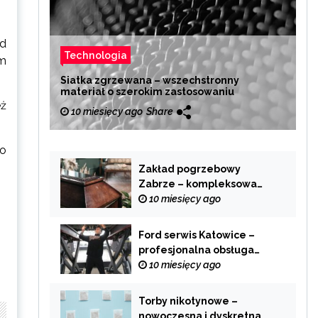
d
Technologia
ym
Siatka zgrzewana – wszechstronny
materiał o szerokim zastosowaniu
eż
10 miesięcy ago
Share
To
Zakład pogrzebowy
Zabrze – kompleksowa
pomoc w trudnych
10 miesięcy ago
chwilach
Ford serwis Katowice –
profesjonalna obsługa
Twojego samochodu
10 miesięcy ago
Torby nikotynowe –
nowoczesna i dyskretna