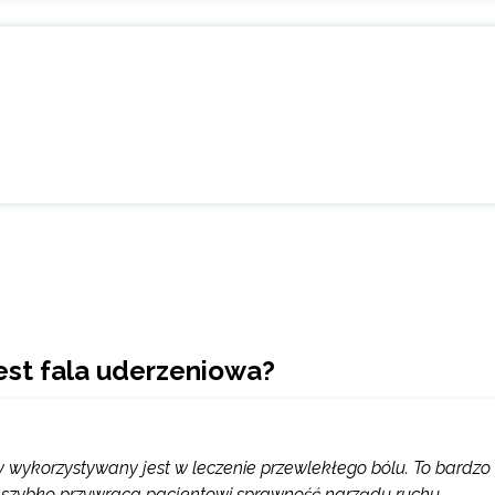
est fala uderzeniowa?
ry wykorzystywany jest w leczenie przewlekłego bólu. To bardzo
ę szybko przywraca pacjentowi sprawność narządu ruchu.