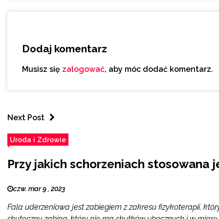
Dodaj komentarz
Musisz się
zalogować
, aby móc dodać komentarz.
Next Post
Uroda i Zdrowie
Przy jakich schorzeniach stosowana j
czw. mar 9 , 2023
Fala uderzeniowa jest zabiegiem z zakresu fizykoterapii, któ
skuteczny zabieg, który nie ma skutków ubocznych i w miar