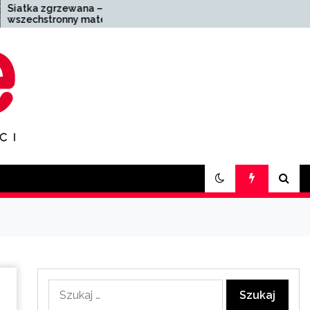
 –
Zakład pogrzebowy
teriał
Zabrze – kompleksowa
sowaniu
pomoc w trudnych
chwilach
Szukaj: