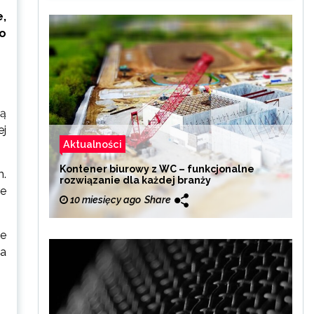
e,
o
ną
ej
Aktualności
Kontener biurowy z WC – funkcjonalne
m.
rozwiązanie dla każdej branży
re
10 miesięcy ago
Share
że
ma