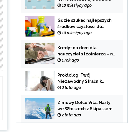
alternatywa dla
10 miesięcy ago
tradycyjnego palenia
Gdzie szukać najlepszych
środków czystości do
swojego domu?
10 miesięcy ago
Kredyt na dom dla
nauczyciela i żołnierza – na
co zwrócić uwagę przy
1 rok ago
wyborze oferty?
Proktolog: Twój
Niezawodny Strażnik
Zdrowia Układu
2 lata ago
Pokarmowego
Zimowy Dolce Vita: Narty
we Włoszech z Skipassem
2 lata ago