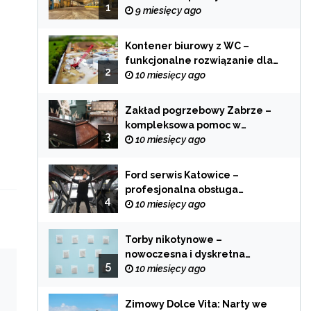
1
zastosowania
9 miesięcy ago
Kontener biurowy z WC –
funkcjonalne rozwiązanie dla
2
każdej branży
10 miesięcy ago
Zakład pogrzebowy Zabrze –
kompleksowa pomoc w
3
trudnych chwilach
10 miesięcy ago
Ford serwis Katowice –
profesjonalna obsługa
4
Twojego samochodu
10 miesięcy ago
Torby nikotynowe –
nowoczesna i dyskretna
5
alternatywa dla tradycyjnego
10 miesięcy ago
palenia
Zimowy Dolce Vita: Narty we