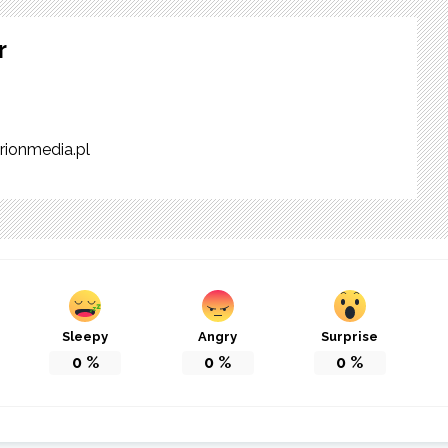
r
rionmedia.pl
Sleepy
Angry
Surprise
0
%
0
%
0
%