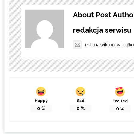
About Post Autho
redakcja serwisu
milena.wiktorowicz@o
Happy
Sad
Excited
0
%
0
%
0
%