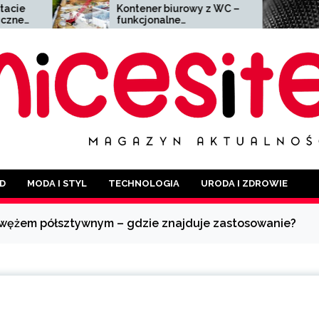
Kontener biurowy z WC –
Siatka zgrzewana
funkcjonalne
wszechstronny ma
rozwiązanie dla każdej
o szerokim zasto
branży
D
MODA I STYL
TECHNOLOGIA
URODA I ZDROWIE
wężem półsztywnym – gdzie znajduje zastosowanie?