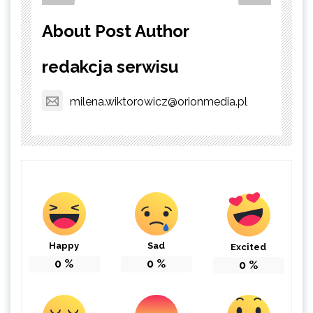
About Post Author
redakcja serwisu
milena.wiktorowicz@orionmedia.pl
Happy
Sad
Excited
0
%
0
%
0
%