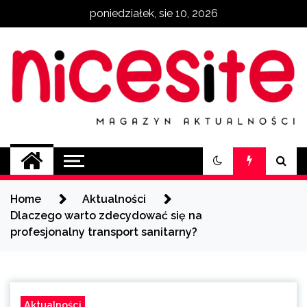
Skip
poniedziałek, sie 10, 2026
to
content
NiceSite.com.pl
magazyn aktualności
Home
Aktualności
Dlaczego warto zdecydować się na
profesjonalny transport sanitarny?
Aktualności