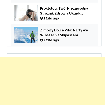
oferty?
Proktolog: Twój Niezawodny
Strażnik Zdrowia Układu
Pokarmowego
2 lata ago
Zimowy Dolce Vita: Narty we
Włoszech z Skipassem
2 lata ago