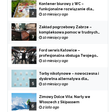
Kontener biurowy z WC –
funkcjonalne rozwiązanie dla
2
każdej branży
10 miesięcy ago
Zakład pogrzebowy Zabrze –
kompleksowa pomoc w trudnych
3
chwilach
10 miesięcy ago
Ford serwis Katowice –
profesjonalna obsługa Twojego
4
samochodu
10 miesięcy ago
Torby nikotynowe – nowoczesna i
dyskretna alternatywa dla
5
tradycyjnego palenia
10 miesięcy ago
Zimowy Dolce Vita: Narty we
Włoszech z Skipassem
6
2 lata ago