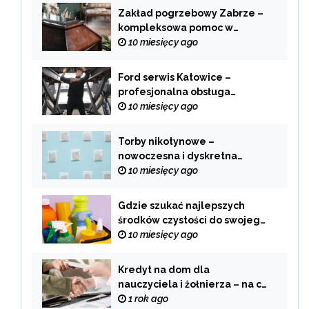
Zakład pogrzebowy Zabrze –
kompleksowa pomoc w
trudnych chwilach
10 miesięcy ago
Ford serwis Katowice –
profesjonalna obsługa
Twojego samochodu
10 miesięcy ago
Torby nikotynowe –
nowoczesna i dyskretna
alternatywa dla tradycyjnego
10 miesięcy ago
palenia
Gdzie szukać najlepszych
środków czystości do swojego
domu?
10 miesięcy ago
Kredyt na dom dla
nauczyciela i żołnierza – na co
zwrócić uwagę przy wyborze
1 rok ago