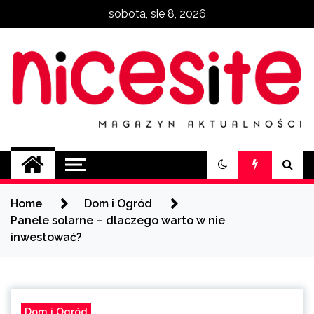
Skip
sobota, sie 8, 2026
to
content
NiceSite.com.pl
magazyn aktualności
Home
Dom i Ogród
Panele solarne – dlaczego warto w nie
inwestować?
Dom i Ogród