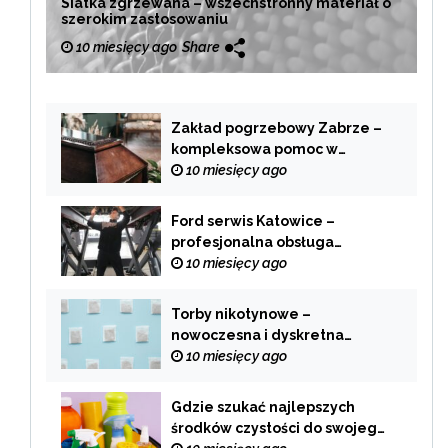
Siatka zgrzewana – wszechstronny materiał o
szerokim zastosowaniu
10 miesięcy ago
Share
Zakład pogrzebowy Zabrze –
kompleksowa pomoc w
trudnych chwilach
10 miesięcy ago
Ford serwis Katowice –
profesjonalna obsługa
Twojego samochodu
10 miesięcy ago
Torby nikotynowe –
nowoczesna i dyskretna
alternatywa dla tradycyjnego
10 miesięcy ago
palenia
Gdzie szukać najlepszych
środków czystości do swojego