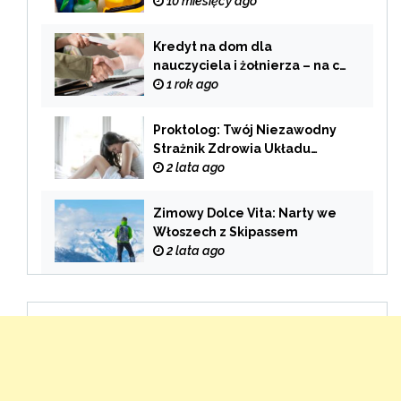
domu?
10 miesięcy ago
Kredyt na dom dla
nauczyciela i żołnierza – na co
zwrócić uwagę przy wyborze
1 rok ago
oferty?
Proktolog: Twój Niezawodny
Strażnik Zdrowia Układu
Pokarmowego
2 lata ago
Zimowy Dolce Vita: Narty we
Włoszech z Skipassem
2 lata ago