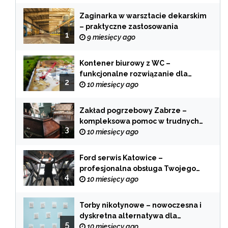
Zaginarka w warsztacie dekarskim
– praktyczne zastosowania
1
9 miesięcy ago
Kontener biurowy z WC –
funkcjonalne rozwiązanie dla
2
każdej branży
10 miesięcy ago
Zakład pogrzebowy Zabrze –
kompleksowa pomoc w trudnych
3
chwilach
10 miesięcy ago
Ford serwis Katowice –
profesjonalna obsługa Twojego
4
samochodu
10 miesięcy ago
Torby nikotynowe – nowoczesna i
dyskretna alternatywa dla
5
tradycyjnego palenia
10 miesięcy ago