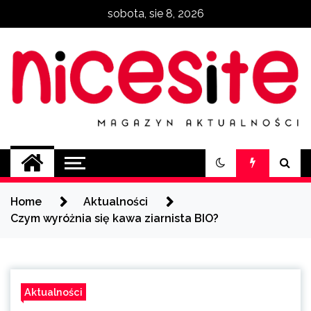
Skip
sobota, sie 8, 2026
to
content
NiceSite.com.pl
magazyn aktualności
Home
Aktualności
Czym wyróżnia się kawa ziarnista BIO?
Aktualności