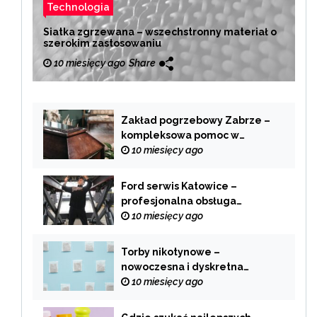
Technologia
Siatka zgrzewana – wszechstronny materiał o
szerokim zastosowaniu
10 miesięcy ago
Share
Zakład pogrzebowy Zabrze –
kompleksowa pomoc w
trudnych chwilach
10 miesięcy ago
Ford serwis Katowice –
profesjonalna obsługa
Twojego samochodu
10 miesięcy ago
Torby nikotynowe –
nowoczesna i dyskretna
alternatywa dla tradycyjnego
10 miesięcy ago
palenia