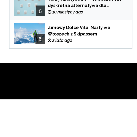
dyskretna alternatywa dla
5
tradycyjnego palenia
10 miesięcy ago
Zimowy Dolce Vita: Narty we
Włoszech z Skipassem
6
2 lata ago