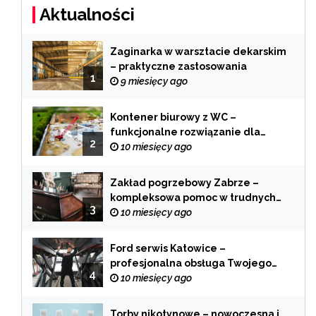
Aktualności
Zaginarka w warsztacie dekarskim
– praktyczne zastosowania
1
9 miesięcy ago
Kontener biurowy z WC –
funkcjonalne rozwiązanie dla
2
każdej branży
10 miesięcy ago
Zakład pogrzebowy Zabrze –
kompleksowa pomoc w trudnych
3
chwilach
10 miesięcy ago
Ford serwis Katowice –
profesjonalna obsługa Twojego
4
samochodu
10 miesięcy ago
Torby nikotynowe – nowoczesna i