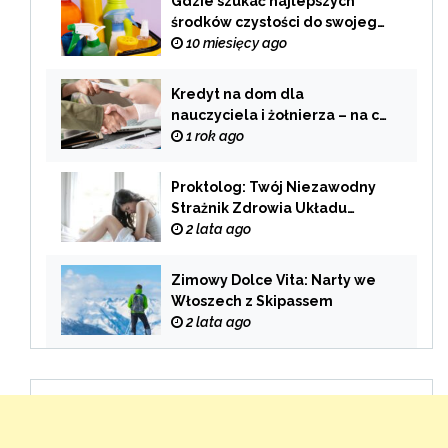
Gdzie szukać najlepszych
środków czystości do swojego
domu?
10 miesięcy ago
Kredyt na dom dla
nauczyciela i żołnierza – na co
zwrócić uwagę przy wyborze
1 rok ago
oferty?
Proktolog: Twój Niezawodny
Strażnik Zdrowia Układu
Pokarmowego
2 lata ago
Zimowy Dolce Vita: Narty we
Włoszech z Skipassem
2 lata ago