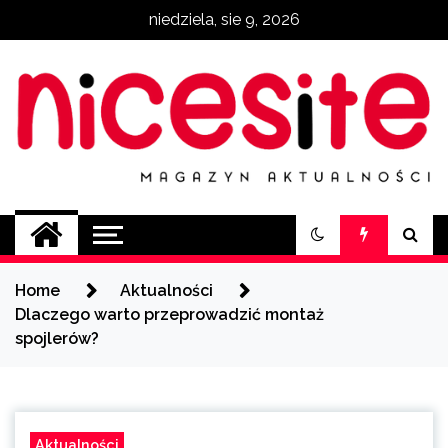
Skip
niedziela, sie 9, 2026
to
content
NiceSite.com.pl
magazyn aktualności
Home
Aktualności
Dlaczego warto przeprowadzić montaż
spojlerów?
Aktualności