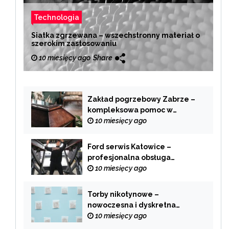
Technologia
Siatka zgrzewana – wszechstronny materiał o
szerokim zastosowaniu
10 miesięcy ago
Share
Zakład pogrzebowy Zabrze –
kompleksowa pomoc w
trudnych chwilach
10 miesięcy ago
Ford serwis Katowice –
profesjonalna obsługa
Twojego samochodu
10 miesięcy ago
Torby nikotynowe –
nowoczesna i dyskretna
alternatywa dla tradycyjnego
10 miesięcy ago
palenia