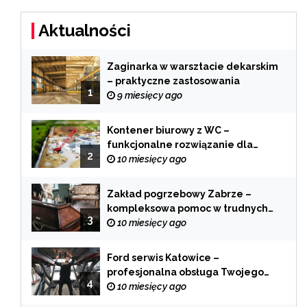
Aktualności
Zaginarka w warsztacie dekarskim
– praktyczne zastosowania
1
9 miesięcy ago
Kontener biurowy z WC –
funkcjonalne rozwiązanie dla
2
każdej branży
10 miesięcy ago
Zakład pogrzebowy Zabrze –
kompleksowa pomoc w trudnych
3
chwilach
10 miesięcy ago
Ford serwis Katowice –
profesjonalna obsługa Twojego
4
samochodu
10 miesięcy ago