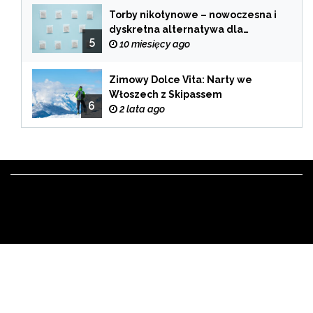
Torby nikotynowe – nowoczesna i
dyskretna alternatywa dla
5
tradycyjnego palenia
10 miesięcy ago
Zimowy Dolce Vita: Narty we
Włoszech z Skipassem
6
2 lata ago