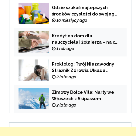
Gdzie szukać najlepszych
środków czystości do swojego
domu?
10 miesięcy ago
Kredyt na dom dla
nauczyciela i żołnierza – na co
zwrócić uwagę przy wyborze
1 rok ago
oferty?
Proktolog: Twój Niezawodny
Strażnik Zdrowia Układu
Pokarmowego
2 lata ago
Zimowy Dolce Vita: Narty we
Włoszech z Skipassem
2 lata ago