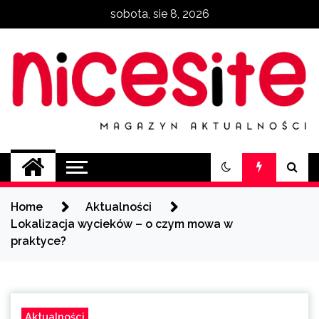
Skip
sobota, sie 8, 2026
to
content
NiceSite.com.pl
magazyn aktualności
Home
Aktualności
Lokalizacja wycieków – o czym mowa w
praktyce?
Aktualności