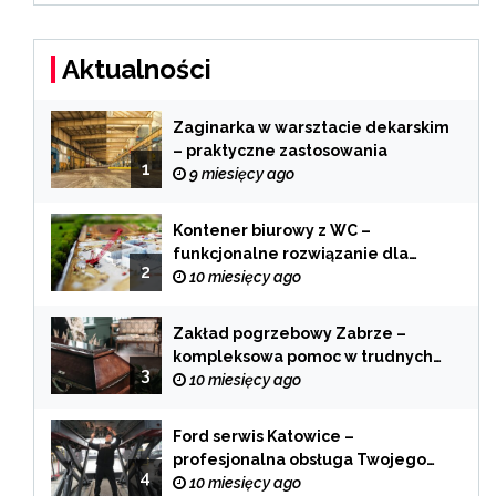
Aktualności
Zaginarka w warsztacie dekarskim
– praktyczne zastosowania
1
9 miesięcy ago
Kontener biurowy z WC –
funkcjonalne rozwiązanie dla
2
każdej branży
10 miesięcy ago
Zakład pogrzebowy Zabrze –
kompleksowa pomoc w trudnych
3
chwilach
10 miesięcy ago
Ford serwis Katowice –
profesjonalna obsługa Twojego
4
samochodu
10 miesięcy ago