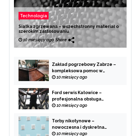
Technologia
Siatka zgrzewana – wszechstronny materiał o
szerokim zastosowaniu
10 miesięcy ago
Share
Zakład pogrzebowy Zabrze –
kompleksowa pomoc w
trudnych chwilach
10 miesięcy ago
Ford serwis Katowice –
profesjonalna obsługa
Twojego samochodu
10 miesięcy ago
Torby nikotynowe –
nowoczesna i dyskretna
alternatywa dla tradycyjnego
10 miesięcy ago