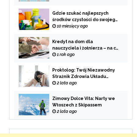
palenia
Gdzie szukać najlepszych
środków czystości do swojego
domu?
10 miesięcy ago
Kredyt na dom dla
nauczyciela i żołnierza – na co
zwrócić uwagę przy wyborze
1 rok ago
oferty?
Proktolog: Twój Niezawodny
Strażnik Zdrowia Układu
Pokarmowego
2 lata ago
Zimowy Dolce Vita: Narty we
Włoszech z Skipassem
2 lata ago