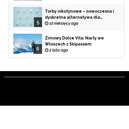
Torby nikotynowe – nowoczesna i
dyskretna alternatywa dla
5
tradycyjnego palenia
10 miesięcy ago
Zimowy Dolce Vita: Narty we
Włoszech z Skipassem
6
2 lata ago