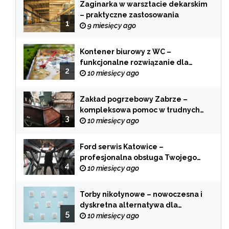
Zaginarka w warsztacie dekarskim
– praktyczne zastosowania
1
9 miesięcy ago
Kontener biurowy z WC –
funkcjonalne rozwiązanie dla
2
każdej branży
10 miesięcy ago
Zakład pogrzebowy Zabrze –
kompleksowa pomoc w trudnych
3
chwilach
10 miesięcy ago
Ford serwis Katowice –
profesjonalna obsługa Twojego
4
samochodu
10 miesięcy ago
Torby nikotynowe – nowoczesna i
dyskretna alternatywa dla
5
tradycyjnego palenia
10 miesięcy ago