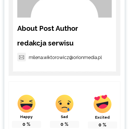
About Post Author
redakcja serwisu
milena.wiktorowicz@orionmedia.pl
Happy
Sad
Excited
0
%
0
%
0
%