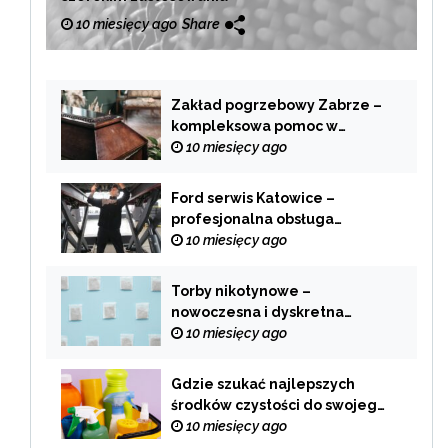
10 miesięcy ago
Share
Zakład pogrzebowy Zabrze –
kompleksowa pomoc w
trudnych chwilach
10 miesięcy ago
Ford serwis Katowice –
profesjonalna obsługa
Twojego samochodu
10 miesięcy ago
Torby nikotynowe –
nowoczesna i dyskretna
alternatywa dla tradycyjnego
10 miesięcy ago
palenia
Gdzie szukać najlepszych
środków czystości do swojego
domu?
10 miesięcy ago