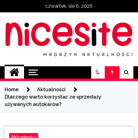
Skip
czwartek, sie 6, 2026
to
content
NiceSite.com.pl
magazyn aktualności
Home
Aktualności
Dlaczego warto korzystać ze sprzedaży
używanych autokarów?
Aktualności