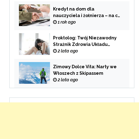
Kredyt na dom dla
nauczyciela i żołnierza – na co
zwrócić uwagę przy wyborze
1 rok ago
oferty?
Proktolog: Twój Niezawodny
Strażnik Zdrowia Układu
Pokarmowego
2 lata ago
Zimowy Dolce Vita: Narty we
Włoszech z Skipassem
2 lata ago