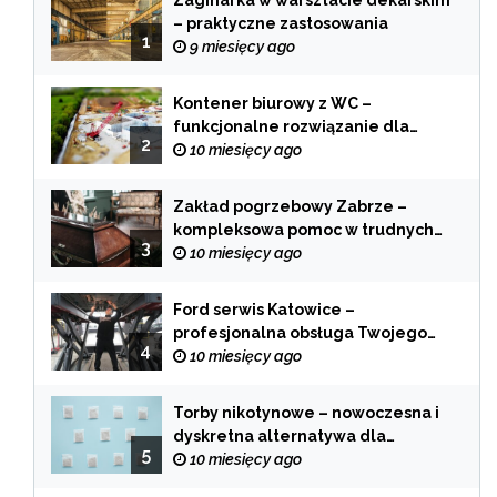
Zaginarka w warsztacie dekarskim
– praktyczne zastosowania
1
9 miesięcy ago
Kontener biurowy z WC –
funkcjonalne rozwiązanie dla
2
każdej branży
10 miesięcy ago
Zakład pogrzebowy Zabrze –
kompleksowa pomoc w trudnych
3
chwilach
10 miesięcy ago
Ford serwis Katowice –
profesjonalna obsługa Twojego
4
samochodu
10 miesięcy ago
Torby nikotynowe – nowoczesna i
dyskretna alternatywa dla
5
tradycyjnego palenia
10 miesięcy ago