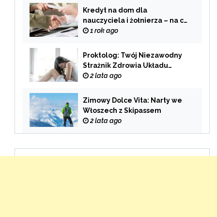
Kredyt na dom dla
nauczyciela i żołnierza – na co
zwrócić uwagę przy wyborze
1 rok ago
oferty?
Proktolog: Twój Niezawodny
Strażnik Zdrowia Układu
Pokarmowego
2 lata ago
Zimowy Dolce Vita: Narty we
Włoszech z Skipassem
2 lata ago