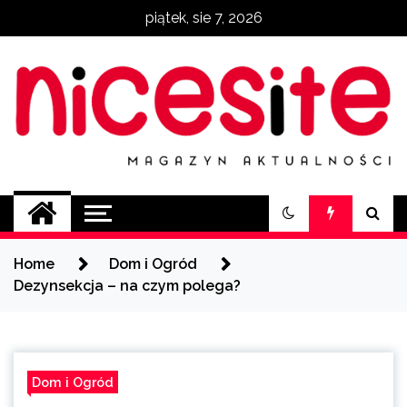
Skip
piątek, sie 7, 2026
to
content
NiceSite.com.pl
magazyn aktualności
Home
Dom i Ogród
Dezynsekcja – na czym polega?
Dom i Ogród