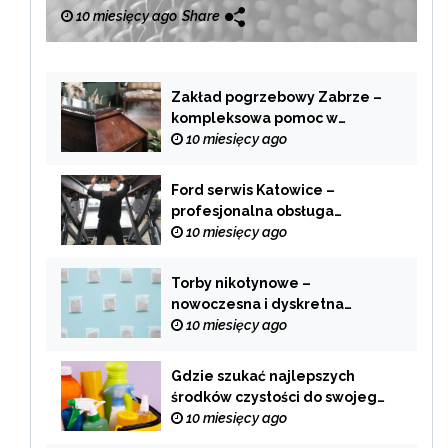
10 miesięcy ago
Share
Zakład pogrzebowy Zabrze –
kompleksowa pomoc w
trudnych chwilach
10 miesięcy ago
Ford serwis Katowice –
profesjonalna obsługa
Twojego samochodu
10 miesięcy ago
Torby nikotynowe –
nowoczesna i dyskretna
alternatywa dla tradycyjnego
10 miesięcy ago
palenia
Gdzie szukać najlepszych
środków czystości do swojego
domu?
10 miesięcy ago