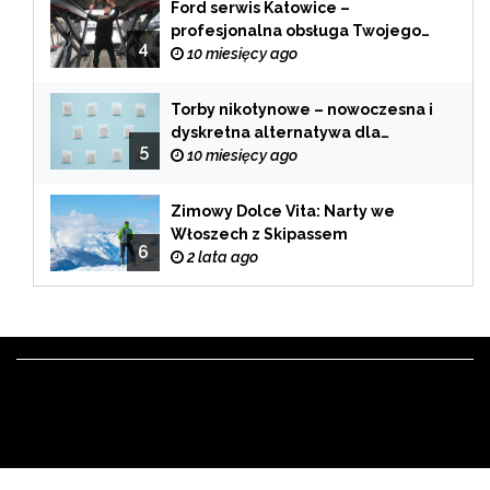
Ford serwis Katowice –
profesjonalna obsługa Twojego
4
samochodu
10 miesięcy ago
Torby nikotynowe – nowoczesna i
dyskretna alternatywa dla
5
tradycyjnego palenia
10 miesięcy ago
Zimowy Dolce Vita: Narty we
Włoszech z Skipassem
6
2 lata ago