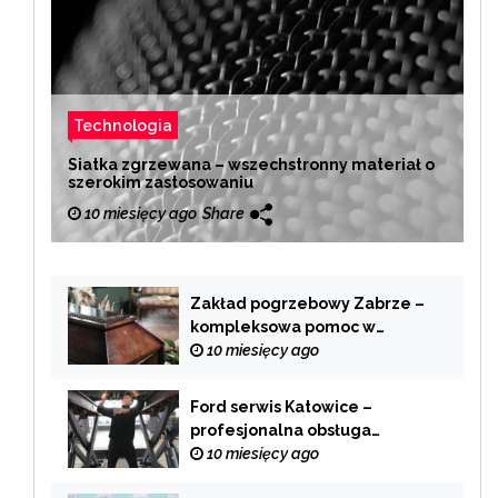
Technologia
Siatka zgrzewana – wszechstronny materiał o
szerokim zastosowaniu
10 miesięcy ago
Share
Zakład pogrzebowy Zabrze –
kompleksowa pomoc w
trudnych chwilach
10 miesięcy ago
Ford serwis Katowice –
profesjonalna obsługa
Twojego samochodu
10 miesięcy ago