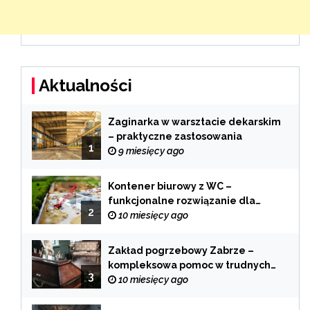
Aktualności
Zaginarka w warsztacie dekarskim
– praktyczne zastosowania
1
9 miesięcy ago
Kontener biurowy z WC –
funkcjonalne rozwiązanie dla
2
każdej branży
10 miesięcy ago
Zakład pogrzebowy Zabrze –
kompleksowa pomoc w trudnych
3
chwilach
10 miesięcy ago