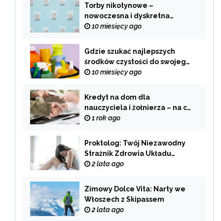
Torby nikotynowe –
nowoczesna i dyskretna
alternatywa dla tradycyjnego
10 miesięcy ago
palenia
Gdzie szukać najlepszych
środków czystości do swojego
domu?
10 miesięcy ago
Kredyt na dom dla
nauczyciela i żołnierza – na co
zwrócić uwagę przy wyborze
1 rok ago
oferty?
Proktolog: Twój Niezawodny
Strażnik Zdrowia Układu
Pokarmowego
2 lata ago
Zimowy Dolce Vita: Narty we
Włoszech z Skipassem
2 lata ago