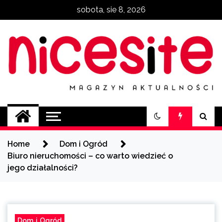
Skip
sobota, sie 8, 2026
to
content
NiceSite.com.pl
magazyn aktualności
Home
Dom i Ogród
Biuro nieruchomości – co warto wiedzieć o
jego działalności?
Dom i Ogród