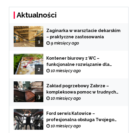
Aktualności
Zaginarka w warsztacie dekarskim
– praktyczne zastosowania
1
9 miesięcy ago
Kontener biurowy z WC –
funkcjonalne rozwiązanie dla
2
każdej branży
10 miesięcy ago
Zakład pogrzebowy Zabrze –
kompleksowa pomoc w trudnych
3
chwilach
10 miesięcy ago
Ford serwis Katowice –
profesjonalna obsługa Twojego
4
samochodu
10 miesięcy ago