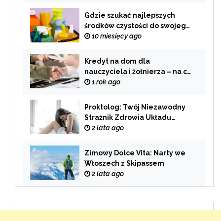
palenia
Gdzie szukać najlepszych
środków czystości do swojego
domu?
10 miesięcy ago
Kredyt na dom dla
nauczyciela i żołnierza – na co
zwrócić uwagę przy wyborze
1 rok ago
oferty?
Proktolog: Twój Niezawodny
Strażnik Zdrowia Układu
Pokarmowego
2 lata ago
Zimowy Dolce Vita: Narty we
Włoszech z Skipassem
2 lata ago