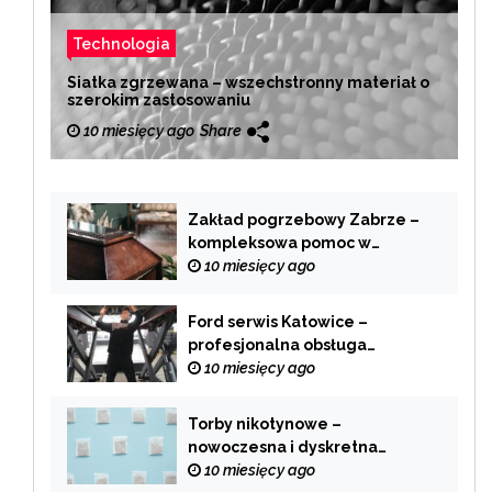
Technologia
Siatka zgrzewana – wszechstronny materiał o
szerokim zastosowaniu
10 miesięcy ago
Share
Zakład pogrzebowy Zabrze –
kompleksowa pomoc w
trudnych chwilach
10 miesięcy ago
Ford serwis Katowice –
profesjonalna obsługa
Twojego samochodu
10 miesięcy ago
Torby nikotynowe –
nowoczesna i dyskretna
alternatywa dla tradycyjnego
10 miesięcy ago