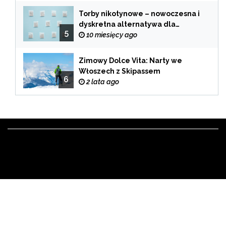
Torby nikotynowe – nowoczesna i
dyskretna alternatywa dla
5
tradycyjnego palenia
10 miesięcy ago
Zimowy Dolce Vita: Narty we
Włoszech z Skipassem
6
2 lata ago