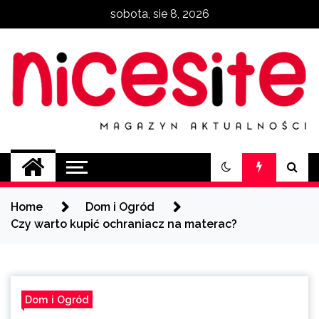
Skip
sobota, sie 8, 2026
to
content
NiceSite.com.pl
magazyn aktualności
Home
Dom i Ogród
Czy warto kupić ochraniacz na materac?
Dom i Ogród