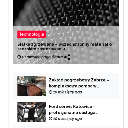
Technologia
Siatka zgrzewana – wszechstronny materiał o
szerokim zastosowaniu
10 miesięcy ago
Share
Zakład pogrzebowy Zabrze –
kompleksowa pomoc w
trudnych chwilach
10 miesięcy ago
Ford serwis Katowice –
profesjonalna obsługa
Twojego samochodu
10 miesięcy ago