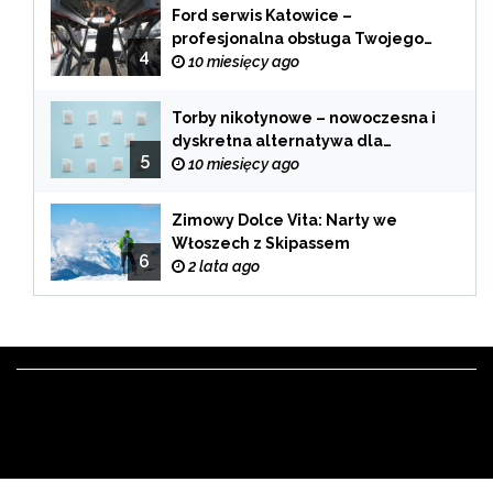
Ford serwis Katowice –
profesjonalna obsługa Twojego
4
samochodu
10 miesięcy ago
Torby nikotynowe – nowoczesna i
dyskretna alternatywa dla
5
tradycyjnego palenia
10 miesięcy ago
Zimowy Dolce Vita: Narty we
Włoszech z Skipassem
6
2 lata ago