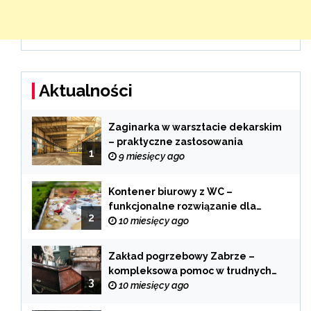
Aktualności
Zaginarka w warsztacie dekarskim
– praktyczne zastosowania
1
9 miesięcy ago
Kontener biurowy z WC –
funkcjonalne rozwiązanie dla
2
każdej branży
10 miesięcy ago
Zakład pogrzebowy Zabrze –
kompleksowa pomoc w trudnych
3
chwilach
10 miesięcy ago