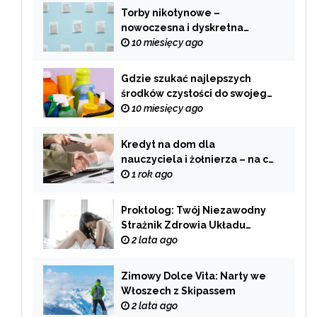
Torby nikotynowe –
nowoczesna i dyskretna
alternatywa dla tradycyjnego
10 miesięcy ago
palenia
Gdzie szukać najlepszych
środków czystości do swojego
domu?
10 miesięcy ago
Kredyt na dom dla
nauczyciela i żołnierza – na co
zwrócić uwagę przy wyborze
1 rok ago
oferty?
Proktolog: Twój Niezawodny
Strażnik Zdrowia Układu
Pokarmowego
2 lata ago
Zimowy Dolce Vita: Narty we
Włoszech z Skipassem
2 lata ago