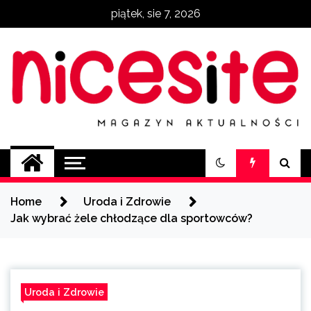
Skip
piątek, sie 7, 2026
to
content
NiceSite.com.pl
magazyn aktualności
Home
Uroda i Zdrowie
Jak wybrać żele chłodzące dla sportowców?
Uroda i Zdrowie