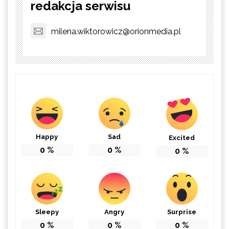
redakcja serwisu
milena.wiktorowicz@orionmedia.pl
Happy
Sad
Excited
0
%
0
%
0
%
Sleepy
Angry
Surprise
0
%
0
%
0
%