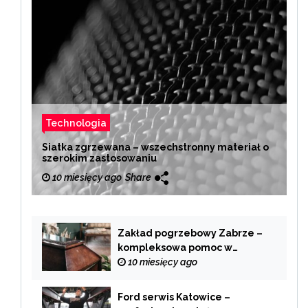
Technologia
Siatka zgrzewana – wszechstronny materiał o
szerokim zastosowaniu
10 miesięcy ago
Share
Zakład pogrzebowy Zabrze –
kompleksowa pomoc w
trudnych chwilach
10 miesięcy ago
Ford serwis Katowice –