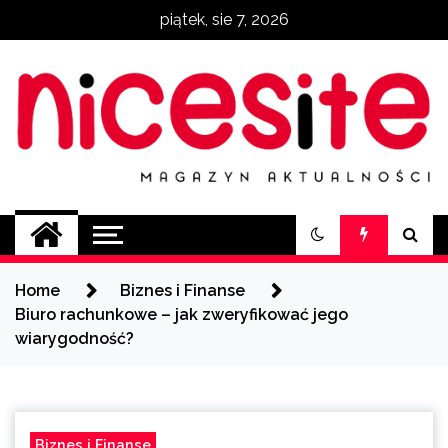
Skip
piątek, sie 7, 2026
to
content
NiceSite.com.pl
magazyn aktualności
Home
Biznes i Finanse
Biuro rachunkowe – jak zweryfikować jego
wiarygodność?
Biznes i Finanse