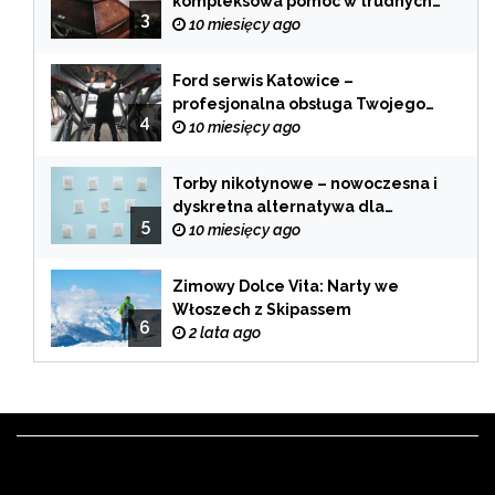
kompleksowa pomoc w trudnych
3
chwilach
10 miesięcy ago
Ford serwis Katowice –
profesjonalna obsługa Twojego
4
samochodu
10 miesięcy ago
Torby nikotynowe – nowoczesna i
dyskretna alternatywa dla
5
tradycyjnego palenia
10 miesięcy ago
Zimowy Dolce Vita: Narty we
Włoszech z Skipassem
6
2 lata ago