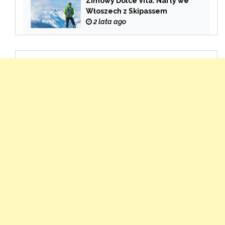
Zimowy Dolce Vita: Narty we
Włoszech z Skipassem
2 lata ago