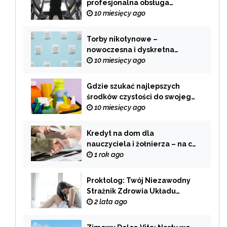
profesjonalna obsługa
Twojego samochodu
10 miesięcy ago
Torby nikotynowe –
nowoczesna i dyskretna
alternatywa dla tradycyjnego
10 miesięcy ago
palenia
Gdzie szukać najlepszych
środków czystości do swojego
domu?
10 miesięcy ago
Kredyt na dom dla
nauczyciela i żołnierza – na co
zwrócić uwagę przy wyborze
1 rok ago
oferty?
Proktolog: Twój Niezawodny
Strażnik Zdrowia Układu
Pokarmowego
2 lata ago