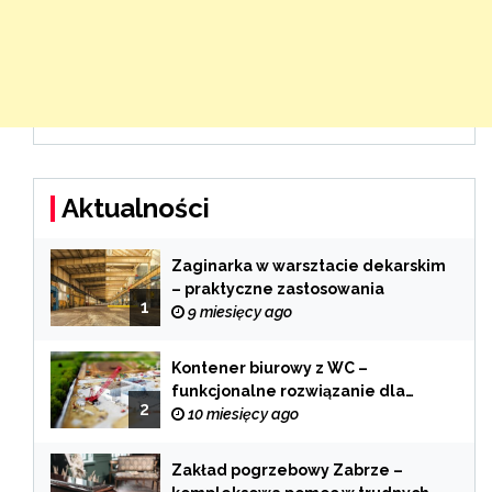
Aktualności
Zaginarka w warsztacie dekarskim
– praktyczne zastosowania
1
9 miesięcy ago
Kontener biurowy z WC –
funkcjonalne rozwiązanie dla
2
każdej branży
10 miesięcy ago
Zakład pogrzebowy Zabrze –