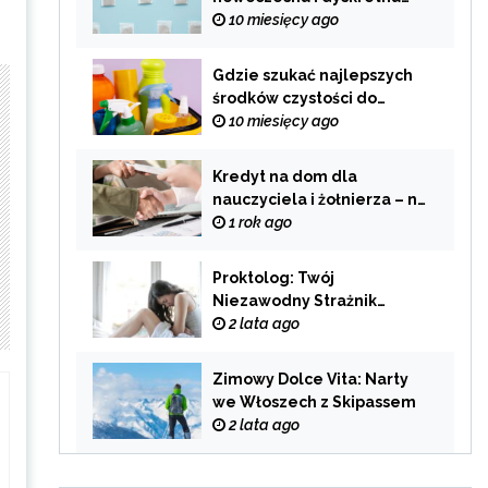
alternatywa dla
10 miesięcy ago
tradycyjnego palenia
Gdzie szukać najlepszych
środków czystości do
swojego domu?
10 miesięcy ago
Kredyt na dom dla
nauczyciela i żołnierza – na
co zwrócić uwagę przy
1 rok ago
wyborze oferty?
Proktolog: Twój
Niezawodny Strażnik
Zdrowia Układu
2 lata ago
Pokarmowego
Zimowy Dolce Vita: Narty
we Włoszech z Skipassem
2 lata ago