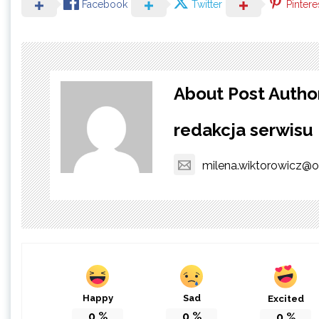
Facebook
Twitter
Pintere
About Post Autho
redakcja serwisu
milena.wiktorowicz@o
Happy
Sad
Excited
0
%
0
%
0
%