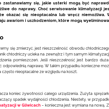
to zastanawiamy się, jakie usterki mogą być naprawd
liwe do naprawy. Choć serwisowanie klimatyzacji jes
oże okazać się nieopłacalna lub wręcz niemożliwa. 
odzaju awariom i uszkodzeniom, które mogą wyeliminow
go
my się zmierzyć, jest nieszczelność obwodu chłodniczeg
k chłodniczy ucieka na zewnątrz i tym samym klimatyzac
zenia pomieszczeń. Jeśli nieszczelność jest bardzo duża
ić odpowiednią naprawę. W takim przypadku konieczne mo
często nieopłacalne ze względu na koszt.
znacza koniec żywotności całego urządzenia. Zużyta sprężar
czący spadek wydajności chłodzenia. Niestety, w przypad
atyzacji w Gliwicach
– konieczna jest wymiana na nową. 