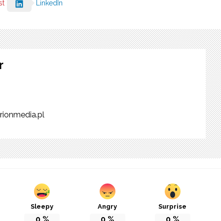
st
LinkedIn
r
rionmedia.pl
Sleepy
Angry
Surprise
0
%
0
%
0
%