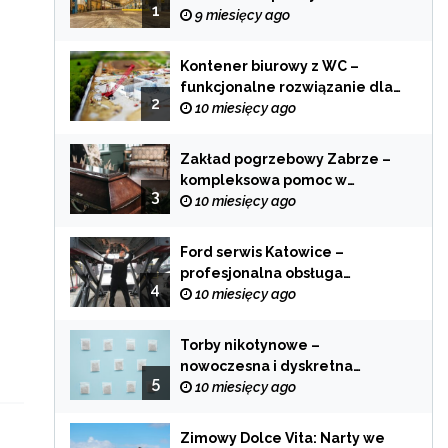
1
zastosowania
9 miesięcy ago
Kontener biurowy z WC –
funkcjonalne rozwiązanie dla
2
każdej branży
10 miesięcy ago
Zakład pogrzebowy Zabrze –
kompleksowa pomoc w
3
trudnych chwilach
10 miesięcy ago
Ford serwis Katowice –
profesjonalna obsługa
4
Twojego samochodu
10 miesięcy ago
Torby nikotynowe –
nowoczesna i dyskretna
5
alternatywa dla tradycyjnego
10 miesięcy ago
palenia
Zimowy Dolce Vita: Narty we