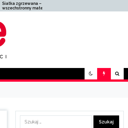
 –
Zakład pogrzebowy
teriał o
Zabrze – kompleksowa
waniu
pomoc w trudnych
chwilach
Szukaj: