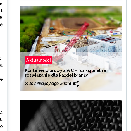
ę
t
W
ać
o.
Aktualności
ja
Kontener biurowy z WC – funkcjonalne
 i
rozwiązanie dla każdej branży
że
10 miesięcy ago
Share
ka
ku
Ze