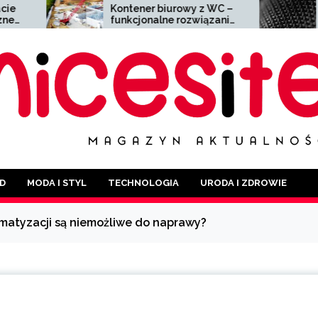
Kontener biurowy z WC –
Siatka zgrzewana
funkcjonalne rozwiązanie
wszechstronny ma
dla każdej branży
szerokim zastoso
D
MODA I STYL
TECHNOLOGIA
URODA I ZDROWIE
imatyzacji są niemożliwe do naprawy?