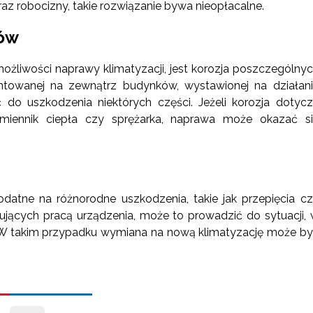
z robocizny, takie rozwiązanie bywa nieopłacalne.
łów
liwości naprawy klimatyzacji, jest korozja poszczególny
towanej na zewnątrz budynków, wystawionej na działan
do uszkodzenia niektórych części. Jeżeli korozja dotyc
miennik ciepła czy sprężarka, naprawa może okazać s
datne na różnorodne uszkodzenia, takie jak przepięcia c
ujących pracą urządzenia, może to prowadzić do sytuacji,
. W takim przypadku wymiana na nową klimatyzację może b