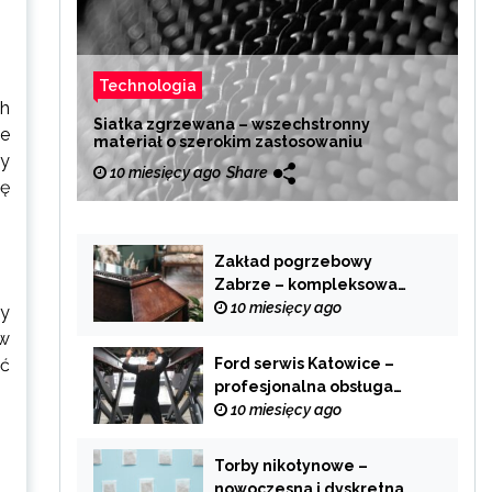
Technologia
ch
Siatka zgrzewana – wszechstronny
ie
materiał o szerokim zastosowaniu
zy
10 miesięcy ago
Share
ię
Zakład pogrzebowy
Zabrze – kompleksowa
pomoc w trudnych
10 miesięcy ago
zy
chwilach
 w
yć
Ford serwis Katowice –
profesjonalna obsługa
Twojego samochodu
10 miesięcy ago
Torby nikotynowe –
nowoczesna i dyskretna