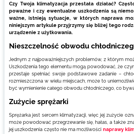
Czy Twoja klimatyzacja przestała działać? Częs
poważne i czy ewentualne uszkodzenia są niemoż
ważne, istnieją sytuacje, w których naprawa m
niniejszym artykule przyjrzymy się bliżej tego r
urządzenie z użytkowania.
Nieszczelność obwodu chłodnicze
Jednym z najpoważniejszych problemów, z którym może
Uszkodzenia tego elementu mogą powodować, że czynni
przestaje spełniać swoje podstawowe zadanie – chłod
rozmieszczona w wielu miejscach, może to uniemożliw
być wymienienie całego obwodu chłodniczego, co bywa 
Zużycie sprężarki
Sprężarka jest sercem klimatyzacji, więc jej zużycie o
może powodować przegrzewanie się, hałas, a także zna
jej uszkodzenia często nie ma możliwości
naprawy klim