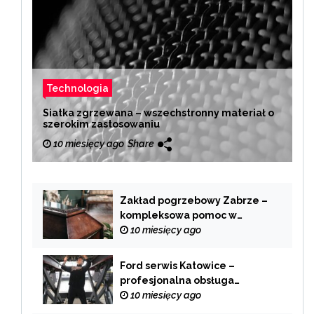
Technologia
Siatka zgrzewana – wszechstronny materiał o
szerokim zastosowaniu
10 miesięcy ago
Share
Zakład pogrzebowy Zabrze –
kompleksowa pomoc w
trudnych chwilach
10 miesięcy ago
Ford serwis Katowice –
profesjonalna obsługa
Twojego samochodu
10 miesięcy ago