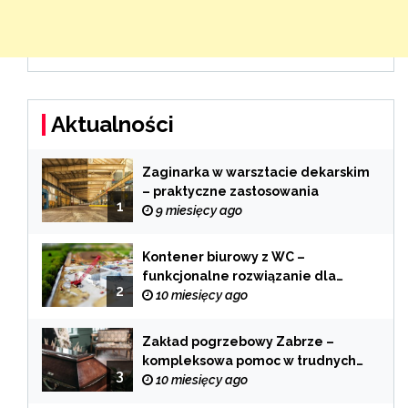
Aktualności
Zaginarka w warsztacie dekarskim
– praktyczne zastosowania
1
9 miesięcy ago
Kontener biurowy z WC –
funkcjonalne rozwiązanie dla
2
każdej branży
10 miesięcy ago
Zakład pogrzebowy Zabrze –
kompleksowa pomoc w trudnych
3
chwilach
10 miesięcy ago