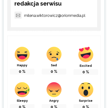
redakcja serwisu
milena.wiktorowicz@orionmedia.pl
Happy
Sad
Excited
0
%
0
%
0
%
Sleepy
Angry
Surprise
0
%
0
%
0
%