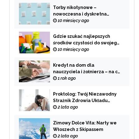
Torby nikotynowe –
nowoczesna i dyskretna
alternatywa dla tradycyjnego
10 miesięcy ago
palenia
Gdzie szukać najlepszych
środków czystości do swojego
domu?
10 miesięcy ago
Kredyt na dom dla
nauczyciela i żołnierza – na co
zwrócić uwagę przy wyborze
1 rok ago
oferty?
Proktolog: Twój Niezawodny
Strażnik Zdrowia Układu
Pokarmowego
2 lata ago
Zimowy Dolce Vita: Narty we
Włoszech z Skipassem
2 lata ago