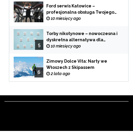
Ford serwis Katowice –
profesjonalna obsługa Twojego
4
samochodu
10 miesięcy ago
Torby nikotynowe – nowoczesna i
dyskretna alternatywa dla
5
tradycyjnego palenia
10 miesięcy ago
Zimowy Dolce Vita: Narty we
Włoszech z Skipassem
6
2 lata ago