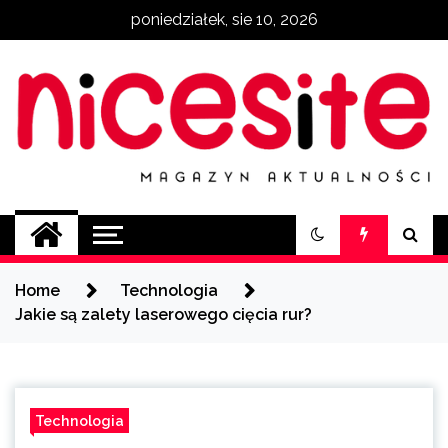
Skip
poniedziałek, sie 10, 2026
to
content
NiceSite.com.pl
magazyn aktualności
Home
Technologia
Jakie są zalety laserowego cięcia rur?
Technologia