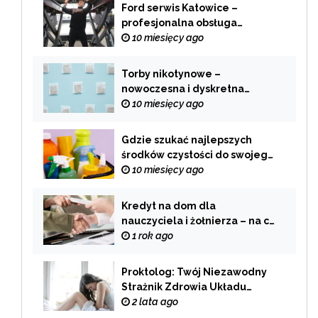
Ford serwis Katowice –
profesjonalna obsługa
Twojego samochodu
10 miesięcy ago
Torby nikotynowe –
nowoczesna i dyskretna
alternatywa dla tradycyjnego
10 miesięcy ago
palenia
Gdzie szukać najlepszych
środków czystości do swojego
domu?
10 miesięcy ago
Kredyt na dom dla
nauczyciela i żołnierza – na co
zwrócić uwagę przy wyborze
1 rok ago
oferty?
Proktolog: Twój Niezawodny
Strażnik Zdrowia Układu
Pokarmowego
2 lata ago