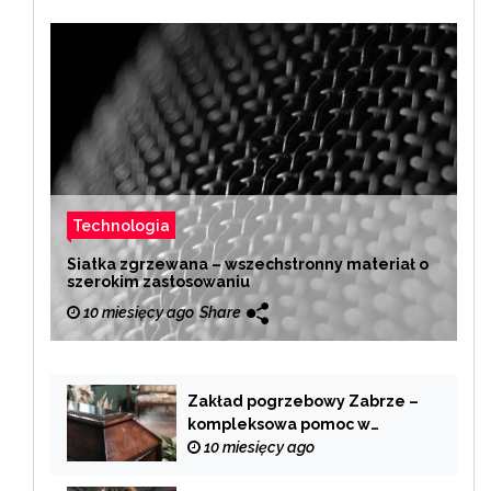
Technologia
Siatka zgrzewana – wszechstronny materiał o
szerokim zastosowaniu
10 miesięcy ago
Share
Zakład pogrzebowy Zabrze –
kompleksowa pomoc w
trudnych chwilach
10 miesięcy ago