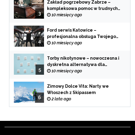
Zakład pogrzebowy Zabrze –
kompleksowa pomoc w trudnych
3
chwilach
10 miesięcy ago
Ford serwis Katowice –
profesjonalna obsługa Twojego
4
samochodu
10 miesięcy ago
Torby nikotynowe – nowoczesna i
dyskretna alternatywa dla
5
tradycyjnego palenia
10 miesięcy ago
Zimowy Dolce Vita: Narty we
Włoszech z Skipassem
6
2 lata ago