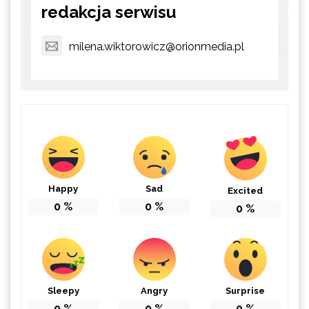
redakcja serwisu
milena.wiktorowicz@orionmedia.pl
Happy
Sad
Excited
0
%
0
%
0
%
Sleepy
Angry
Surprise
0
%
0
%
0
%