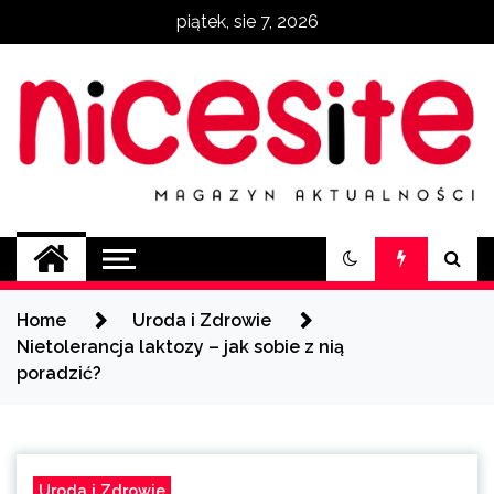
Skip
piątek, sie 7, 2026
to
content
NiceSite.com.pl
magazyn aktualności
Home
Uroda i Zdrowie
Nietolerancja laktozy – jak sobie z nią
poradzić?
Uroda i Zdrowie