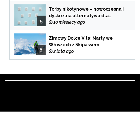
Torby nikotynowe – nowoczesna i
dyskretna alternatywa dla
5
tradycyjnego palenia
10 miesięcy ago
Zimowy Dolce Vita: Narty we
Włoszech z Skipassem
6
2 lata ago