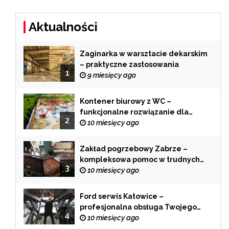
Aktualności
Zaginarka w warsztacie dekarskim
– praktyczne zastosowania
1
9 miesięcy ago
Kontener biurowy z WC –
funkcjonalne rozwiązanie dla
2
każdej branży
10 miesięcy ago
Zakład pogrzebowy Zabrze –
kompleksowa pomoc w trudnych
3
chwilach
10 miesięcy ago
Ford serwis Katowice –
profesjonalna obsługa Twojego
4
samochodu
10 miesięcy ago