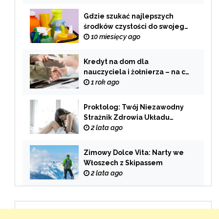
palenia
Gdzie szukać najlepszych
środków czystości do swojego
domu?
10 miesięcy ago
Kredyt na dom dla
nauczyciela i żołnierza – na co
zwrócić uwagę przy wyborze
1 rok ago
oferty?
Proktolog: Twój Niezawodny
Strażnik Zdrowia Układu
Pokarmowego
2 lata ago
Zimowy Dolce Vita: Narty we
Włoszech z Skipassem
2 lata ago