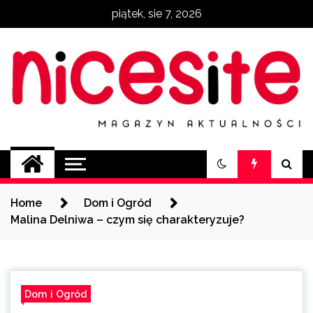
Skip
piątek, sie 7, 2026
to
content
NiceSite.com.pl
magazyn aktualności
Home
Dom i Ogród
Malina Delniwa – czym się charakteryzuje?
Dom i Ogród