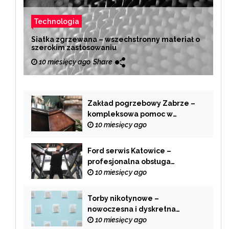
Technologia
Siatka zgrzewana – wszechstronny materiał o
szerokim zastosowaniu
10 miesięcy ago
Share
Zakład pogrzebowy Zabrze –
kompleksowa pomoc w
trudnych chwilach
10 miesięcy ago
Ford serwis Katowice –
profesjonalna obsługa
Twojego samochodu
10 miesięcy ago
Torby nikotynowe –
nowoczesna i dyskretna
alternatywa dla tradycyjnego
10 miesięcy ago