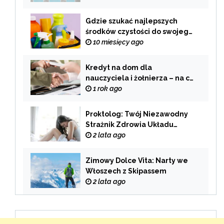
palenia
Gdzie szukać najlepszych
środków czystości do swojego
domu?
10 miesięcy ago
Kredyt na dom dla
nauczyciela i żołnierza – na co
zwrócić uwagę przy wyborze
1 rok ago
oferty?
Proktolog: Twój Niezawodny
Strażnik Zdrowia Układu
Pokarmowego
2 lata ago
Zimowy Dolce Vita: Narty we
Włoszech z Skipassem
2 lata ago