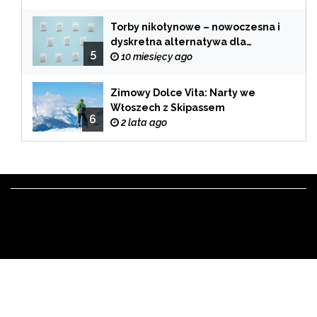
Torby nikotynowe – nowoczesna i
dyskretna alternatywa dla
5
tradycyjnego palenia
10 miesięcy ago
Zimowy Dolce Vita: Narty we
Włoszech z Skipassem
6
2 lata ago