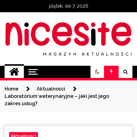
Skip
piątek, sie 7, 2026
to
content
NiceSite.com.pl
magazyn aktualności
Home
Aktualności
Laboratorium weterynaryjne – jaki jest jego
zakres usług?
Aktualności