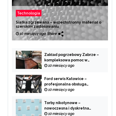
Technologia
Siatka zgrzewana – wszechstronny materiał o
szerokim zastosowaniu
10 miesięcy ago
Share
Zakład pogrzebowy Zabrze –
kompleksowa pomoc w
trudnych chwilach
10 miesięcy ago
Ford serwis Katowice –
profesjonalna obsługa
Twojego samochodu
10 miesięcy ago
Torby nikotynowe –
nowoczesna i dyskretna
alternatywa dla tradycyjnego
10 miesięcy ago