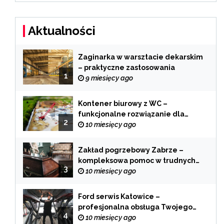
Aktualności
Zaginarka w warsztacie dekarskim
– praktyczne zastosowania
1
9 miesięcy ago
Kontener biurowy z WC –
funkcjonalne rozwiązanie dla
2
każdej branży
10 miesięcy ago
Zakład pogrzebowy Zabrze –
kompleksowa pomoc w trudnych
3
chwilach
10 miesięcy ago
Ford serwis Katowice –
profesjonalna obsługa Twojego
4
samochodu
10 miesięcy ago