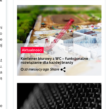
mi
do
ie
ej
Aktualności
Kontener biurowy z WC – funkcjonalne
st
rozwiązanie dla każdej branży
u,
10 miesięcy ago
Share
 a
ną
ne