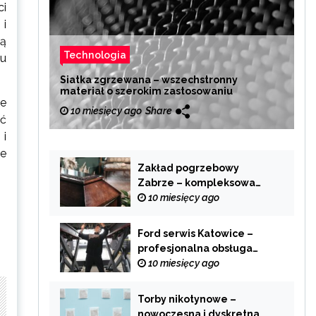
ci
 i
są
Technologia
ku
Siatka zgrzewana – wszechstronny
materiał o szerokim zastosowaniu
ie
10 miesięcy ago
Share
ć
 i
ie
Zakład pogrzebowy
Zabrze – kompleksowa
pomoc w trudnych
10 miesięcy ago
chwilach
Ford serwis Katowice –
profesjonalna obsługa
Twojego samochodu
10 miesięcy ago
Torby nikotynowe –
nowoczesna i dyskretna