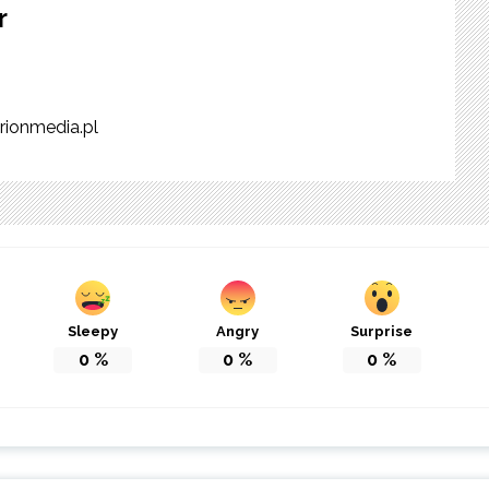
r
rionmedia.pl
Sleepy
Angry
Surprise
0
%
0
%
0
%