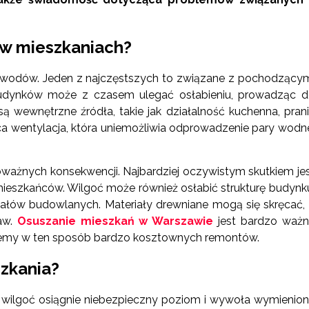
 w mieszkaniach?
wodów. Jeden z najczęstszych to związane z pochodzący
udynków może z czasem ulegać osłabieniu, prowadząc 
są wewnętrzne źródła, takie jak działalność kuchenna, pran
ąca wentylacja, która uniemożliwia odprowadzenie pary wodn
ażnych konsekwencji. Najbardziej oczywistym skutkiem je
mieszkańców. Wilgoć może również osłabić strukturę budynk
iałów budowlanych. Materiały drewniane mogą się skręcać,
aw.
Osuszanie mieszkań w Warszawie
jest bardzo waż
niemy w ten sposób bardzo kosztownych remontów.
szkania?
y wilgoć osiągnie niebezpieczny poziom i wywoła wymienio