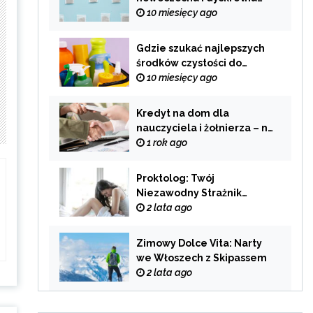
alternatywa dla
10 miesięcy ago
tradycyjnego palenia
Gdzie szukać najlepszych
środków czystości do
swojego domu?
10 miesięcy ago
Kredyt na dom dla
nauczyciela i żołnierza – na
co zwrócić uwagę przy
1 rok ago
wyborze oferty?
Proktolog: Twój
Niezawodny Strażnik
Zdrowia Układu
2 lata ago
Pokarmowego
Zimowy Dolce Vita: Narty
we Włoszech z Skipassem
2 lata ago