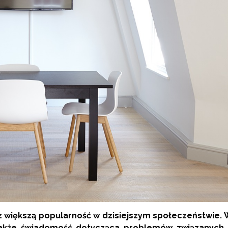
z większą popularność w dzisiejszym społeczeństwie.
ę także świadomość dotycząca problemów związanych 