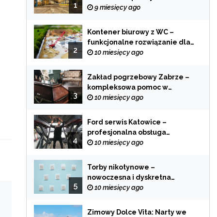
1
zastosowania
9 miesięcy ago
Kontener biurowy z WC –
funkcjonalne rozwiązanie dla
2
każdej branży
10 miesięcy ago
Zakład pogrzebowy Zabrze –
kompleksowa pomoc w
3
trudnych chwilach
10 miesięcy ago
Ford serwis Katowice –
profesjonalna obsługa
4
Twojego samochodu
10 miesięcy ago
Torby nikotynowe –
nowoczesna i dyskretna
5
alternatywa dla tradycyjnego
10 miesięcy ago
palenia
Zimowy Dolce Vita: Narty we