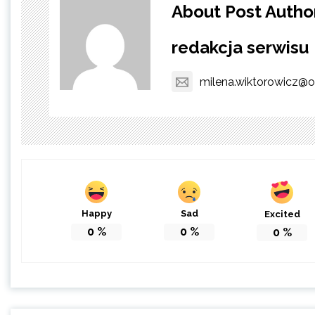
About Post Autho
redakcja serwisu
milena.wiktorowicz@o
Happy
Sad
Excited
0
%
0
%
0
%