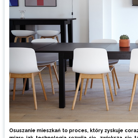
Osuszanie mieszkań to proces, który zyskuje cora
miarę jak technologia rozwija się, zwiększa si