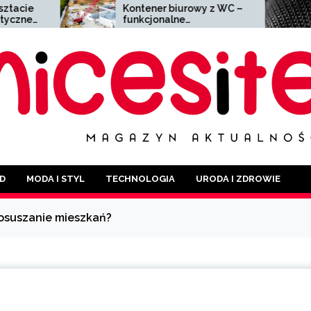
Kontener biurowy z WC –
Siatka zgrzewa
funkcjonalne
wszechstronny 
rozwiązanie dla każdej
o szerokim zas
branży
D
MODA I STYL
TECHNOLOGIA
URODA I ZDROWIE
 osuszanie mieszkań?