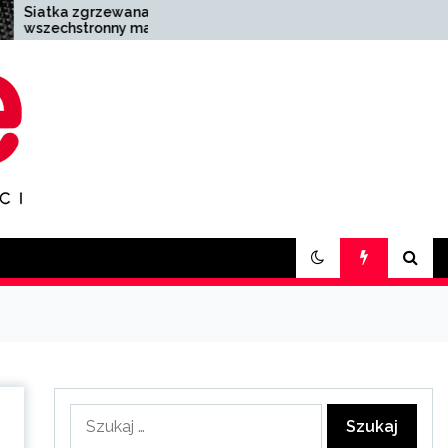
na –
Zakład pogrzebowy
materiał
Zabrze – kompleksowa
tosowaniu
pomoc w trudnych
chwilach
Szukaj: